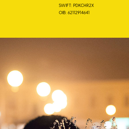
SWIFT: PDKCHR2X
OIB: 62112914641