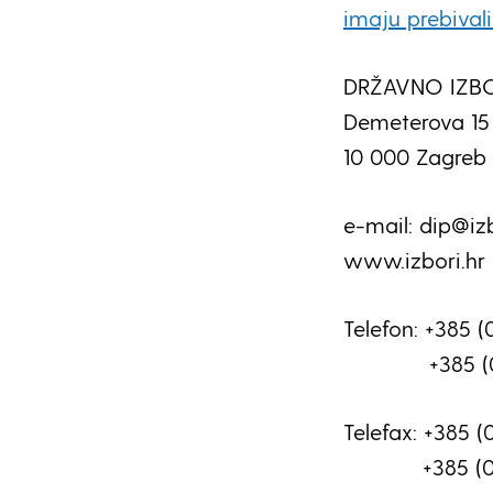
imaju prebival
DRŽAVNO IZB
Demeterova 15
10 000 Zagreb
e-mail: dip@izb
www.izbori.hr
Telefon: +385 (0
+385 (0) 1
Telefax: +385 (
+385 (0) 1 