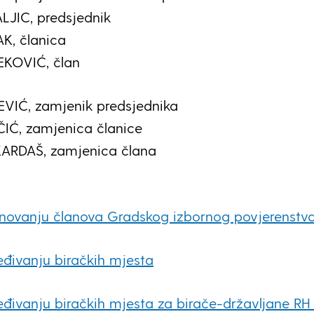
ALJIC, predsjednik
AK, članica
KOVIĆ, član
EVIĆ, zamjenik predsjednika
IĆ, zamjenica članice
ARDAŠ, zamjenica člana
enovanju članova Gradskog izbornog povjerenstv
eđivanju biračkih mjesta
eđivanju biračkih mjesta za birače-državljane RH 