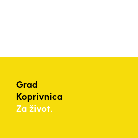
Grad
Koprivnica
Za život.