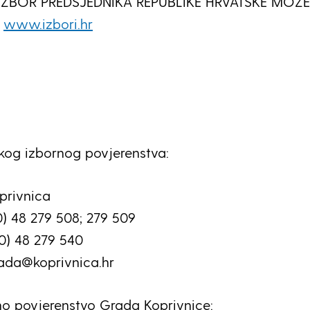
 IZBOR PREDSJEDNIKA REPUBLIKE HRVATSKE MOŽE
A
www.izbori.hr
kog izbornog povjerenstva:
oprivnica
0) 48 279 508; 279 509
(0) 48 279 540
rada@koprivnica.hr
o povjerenstvo Grada Koprivnice: