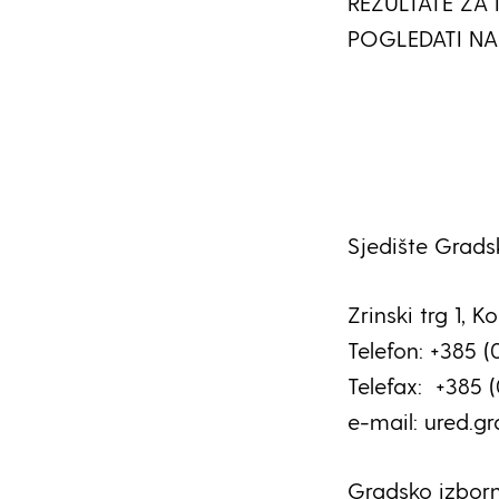
REZULTATE ZA
POGLEDATI N
Sjedište Grads
Zrinski trg 1, K
Telefon: +385 (
Telefax: +385 
e-mail: ured.g
Gradsko izborn