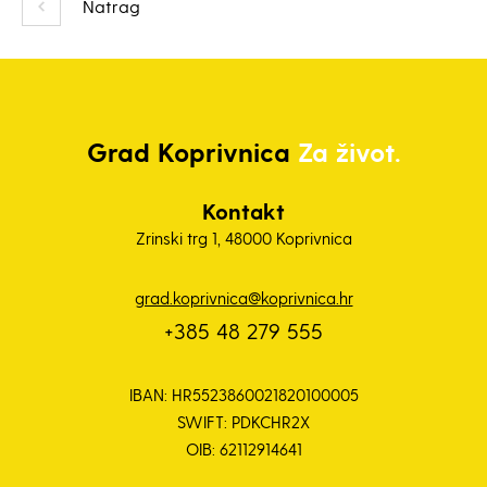
Natrag
Grad
Koprivnica
Za život.
Kontakt
Zrinski trg 1, 48000 Koprivnica
grad.koprivnica@koprivnica.hr
+385 48 279 555
IBAN: HR5523860021820100005
SWIFT: PDKCHR2X
OIB: 62112914641