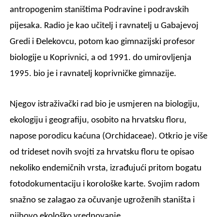
antropogenim staništima Podravine i podravskih
pijesaka. Radio je kao učitelj i ravnatelj u Gabajevoj
Gredi i Đelekovcu, potom kao gimnazijski profesor
biologije u Koprivnici, a od 1991. do umirovljenja
1995. bio je i ravnatelj koprivničke gimnazije.
Njegov istraživački rad bio je usmjeren na biologiju,
ekologiju i geografiju, osobito na hrvatsku floru,
napose porodicu kaćuna (Orchidaceae). Otkrio je više
od trideset novih svojti za hrvatsku floru te opisao
nekoliko endemičnih vrsta, izrađujući pritom bogatu
fotodokumentaciju i korološke karte. Svojim radom
snažno se zalagao za očuvanje ugroženih staništa i
njihovo ekološko vrednovanje.