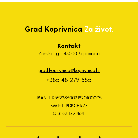
Grad
Koprivnica
Za život.
Kontakt
Zrinski trg 1, 48000 Koprivnica
grad.koprivnica@koprivnica.hr
+385 48 279 555
IBAN: HR5523860021820100005
SWIFT: PDKCHR2X
OIB: 62112914641