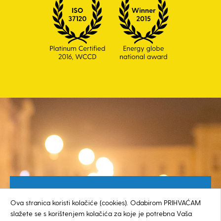
Besplatan broj za građane
Ova stranica koristi kolačiće (cookies). Odabirom PRIHVAĆAM
0800 385 048
slažete se s korištenjem kolačića za koje je potrebna Vaša