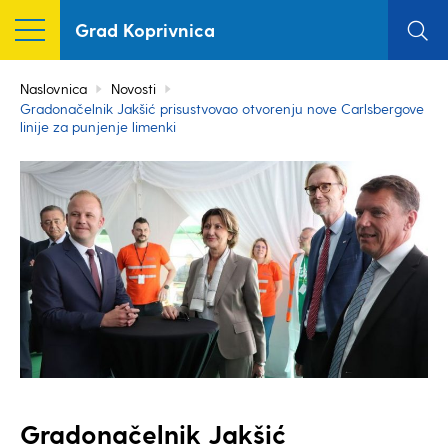
Grad Koprivnica
Naslovnica
Novosti
Gradonačelnik Jakšić prisustvovao otvorenju nove Carlsbergove
linije za punjenje limenki
Gradonačelnik Jakšić