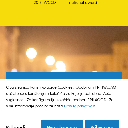
Besplatan broj za građane
Ova stranica koristi kolačiće (cookies). Odabirom PRIHVAĆAM
0800 385 048
slažete se s korištenjem kolačića za koje je potrebna Vaša
suglasnost. Za konfiguraciju kolačića odaberi PRILAGODI. Za
više informacije pročitajte naša
Pravila privatnosti
.
© GRAD KOPRIVNICA
Prilagodi...
Ne prihvaćam
Prihvaćam