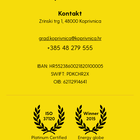
Kontakt
Zrinski trg 1, 48000 Koprivnica
grad.koprivnica@koprivnica.hr
+385 48 279 555
IBAN: HR5523860021820100005
SWIFT: PDKCHR2X
OIB: 62112914641