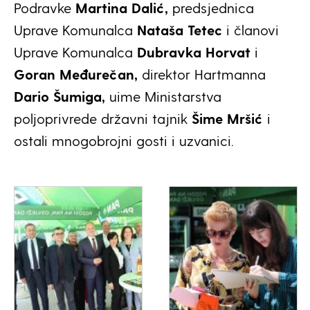
Podravke
Martina Dalić,
predsjednica
Uprave Komunalca
Nataša Tetec
i članovi
Uprave Komunalca
Dubravka Horvat
i
Goran Međurečan,
direktor Hartmanna
Dario Šumiga,
uime Ministarstva
poljoprivrede državni tajnik
Šime Mršić
i
ostali mnogobrojni gosti i uzvanici.