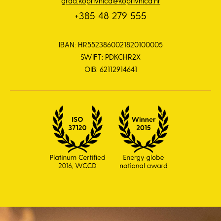
grad.koprivnica@koprivnica.hr
+385 48 279 555
IBAN: HR5523860021820100005
SWIFT: PDKCHR2X
OIB: 62112914641