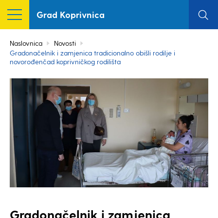
Grad Koprivnica
Naslovnica
Novosti
Gradonačelnik i zamjenica tradicionalno obišli rodilje i
novorođenčad koprivničkog rodilišta
Gradonačelnik i zamjenica