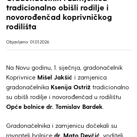
tradicionalno obišli rodilje i
novorođenčad koprivničkog
rodilišta
Objavljeno: 01.01.2026.
Na Novu godinu, 1. siječnja, gradonačelnik
Koprivnice
Mišel Jakšić
i zamjenica
gradonačelnika
Ksenija Ostriž
tradicionalno
su obišli rodilje i novorođenčad u rodilištu
Opće bolnice dr. Tomislav Bardek
.
Gradonačelnika i zamjenicu dočekali su
ravnatelj bolnice
dr.
Mato Devčić
, voditelj