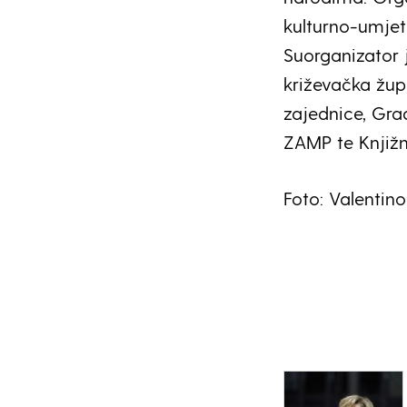
kulturno-umjet
Suorganizator j
križevačka žup
zajednice, Gra
ZAMP te Knjižn
Foto: Valentin