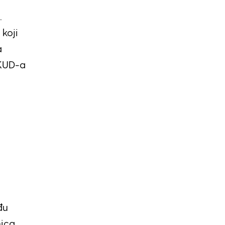
.
 koji
a
 KUD-a
đu
nica