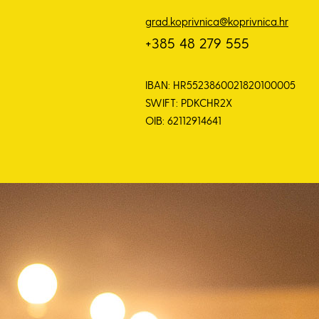
grad.koprivnica@koprivnica.hr
+385 48 279 555
IBAN: HR5523860021820100005
SWIFT: PDKCHR2X
OIB: 62112914641