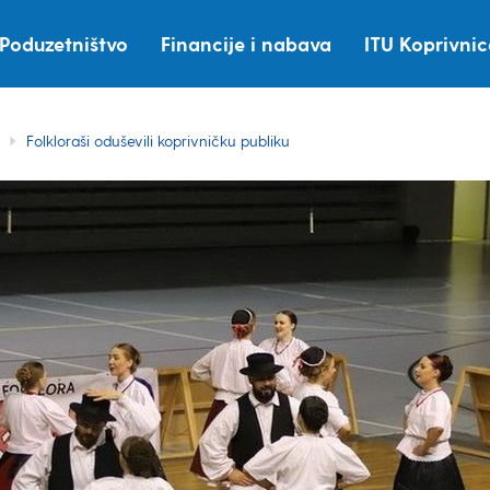
Poduzetništvo
Financije i nabava
ITU Koprivni
Folkloraši oduševili koprivničku publiku