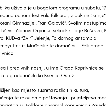
blika uživala je u bogatom programu u subotu, 17
eđunarodnom festivalu folklora „Iz bakine škrinje“
orani Gimnazije „Fran Galović“. Svojim nastupim
duševili članovi Ogranka seljačke sloge Buševec,
va, KUD-a “Zvir” Jelenje, Folklornog ansambla
együttes iz Mađarske te domaćini – Folklornog
ivnica.
esa i predivnih nošnji, u ime Grada Koprivnice se
nica gradonačelnika Ksenija Ostriž.
išljen kao mjesto susreta različitih kultura,
čenja te razvijanja poštovanja i prijateljstva me
nizatori su Folklorni ansambl Koprivnica i Zajed