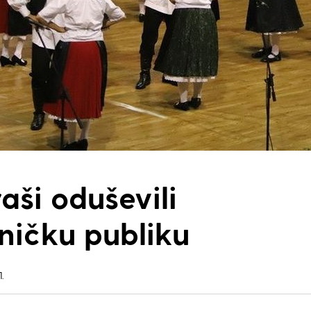
raši oduševili
ničku publiku
.