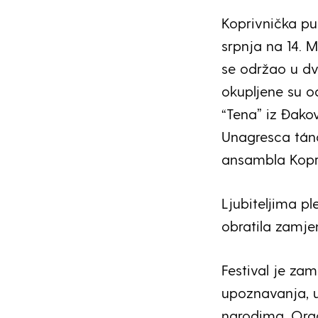
Koprivnička pu
srpnja na 14. M
se održao u dv
okupljene su o
“Tena” iz Đako
Unagresca tánc
ansambla Kopr
Ljubiteljima pl
obratila zamje
Festival je zam
upoznavanja, u
narodima. Orga