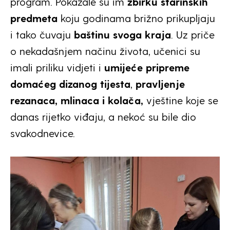
program. Pokazale su im
zbirku starinskih
predmeta
koju godinama brižno prikupljaju
i tako čuvaju
baštinu svoga kraja
. Uz priče
o nekadašnjem načinu života, učenici su
imali priliku vidjeti i
umijeće pripreme
domaćeg dizanog tijesta
,
pravljenje
rezanaca, mlinaca i kolača,
vještine koje se
danas rijetko viđaju, a nekoć su bile dio
svakodnevice.