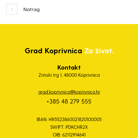
Natrag
Grad
Koprivnica
Za život.
Kontakt
Zrinski trg 1, 48000 Koprivnica
grad.koprivnica@koprivnica.hr
+385 48 279 555
IBAN: HR5523860021820100005
SWIFT: PDKCHR2X
OIB: 62112914641