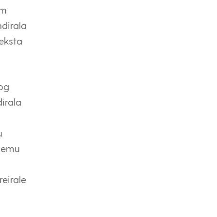
im
dirala
eksta
kog
irala
u
 temu
eirale