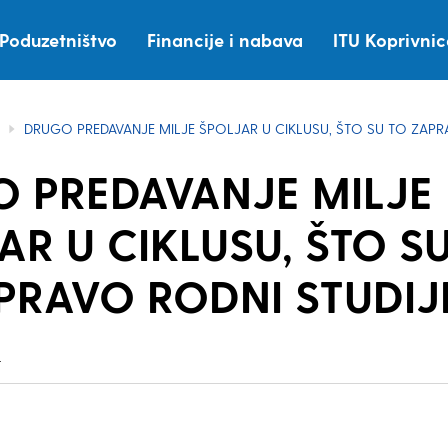
Poduzetništvo
Financije i nabava
ITU Koprivni
DRUGO PREDAVANJE MILJE ŠPOLJAR U CIKLUSU, ŠTO SU TO ZAPR
 PREDAVANJE MILJE
AR U CIKLUSU, ŠTO S
PRAVO RODNI STUDIJ
.