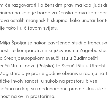
om će razgovarati i o ženskim pravima kao ljudsk
inima na koje je borba za ženska prava korespon
ava ostalih manjinskih skupina, kako unutar kont
je tako i u čitavom svijetu.
Milja Špoljar je nakon završenog studija francus
vnosti te komparativne književnosti u Zagrebu stud
na Srednjoeuropskom sveučilištu u Budimpešti
učilištu u Lodzu (Poljska) te Sveučilištu u Utrecht
Magistrirala je prošle godine obranivši radnju na
ičke involviranosti u sukob na prostoru bivše
 načina na koji su međunarodne pravne klauzule kr
rnost na ovim prostorima.