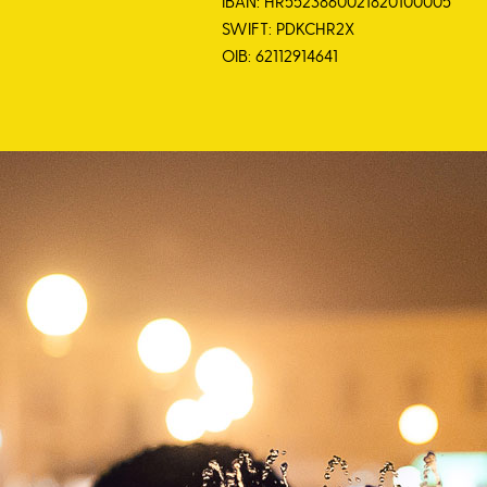
IBAN: HR5523860021820100005
SWIFT: PDKCHR2X
OIB: 62112914641