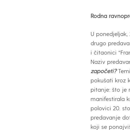
Rodna ravnopra
U
ponedjeljak, 
drugo predavan
i čitaonici “Fr
Naziv predavan
započeti?
Temi
pokušati kroz k
pitanje: što je
manifestirala 
polovici 20. st
predavanje do
koji se ponajvi