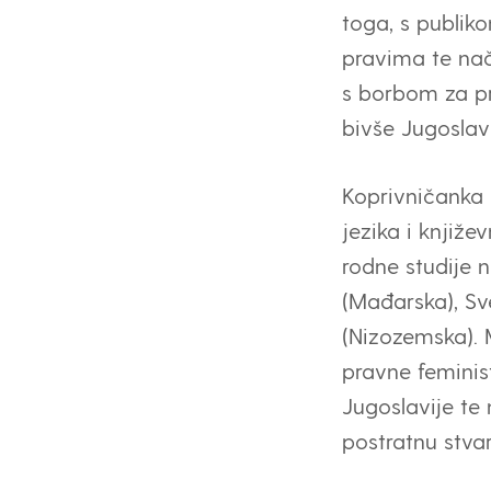
toga, s publik
pravima te nač
s borbom za pr
bivše Jugoslavi
Koprivničanka 
jezika i knjiže
rodne studije 
(Mađarska), Sve
(Nizozemska). 
pravne feminist
Jugoslavije te
postratnu stva