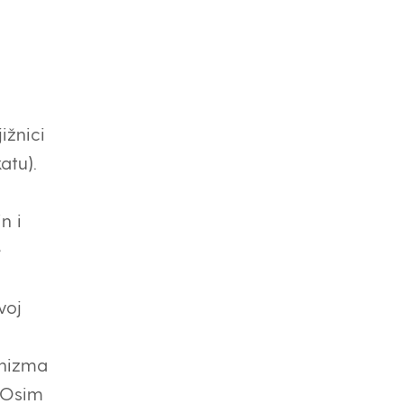
ižnici
atu).
n i
e
voj
inizma
. Osim