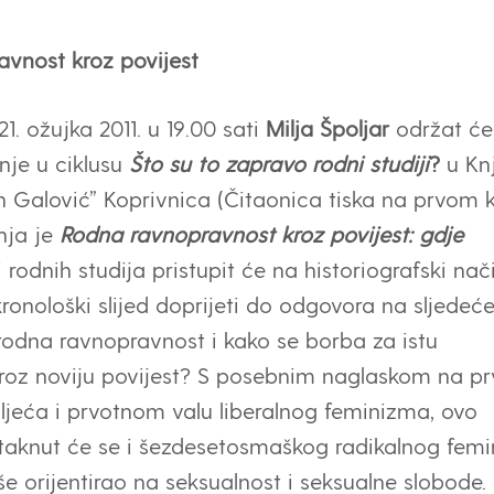
vnost kroz povijest
21. ožujka 2011. u 19.00 sati
Milja Špoljar
održat će
je u ciklusu
Što su to zapravo
rodni studiji
?
u Knj
an Galović” Koprivnica (Čitaonica tiska na prvom k
ja je
Rodna ravnopravnost kroz povijest: gdje
 rodnih studija pristupit će na historiografski nači
ronološki slijed doprijeti do odgovora na sljedeć
 rodna ravnopravnost i kako se borba za istu
kroz noviju povijest? S posebnim naglaskom na pr
oljeća i prvotnom valu liberalnog feminizma, ovo
taknut će se i šezdesetosmaškog radikalnog fem
še orijentirao na seksualnost i seksualne slobode