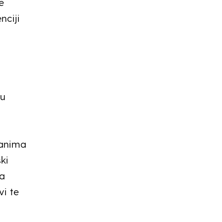
e
nciji
su
đanima
ki
ša
vi te