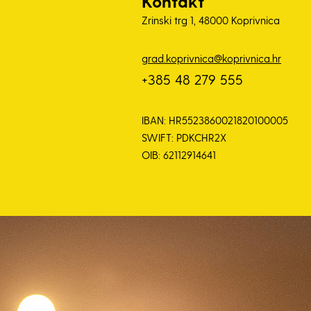
Kontakt
Zrinski trg 1, 48000 Koprivnica
grad.koprivnica@koprivnica.hr
+385 48 279 555
IBAN: HR5523860021820100005
SWIFT: PDKCHR2X
OIB: 62112914641