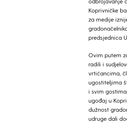
odbrojavanje d
Koprivničke baj
za medije iznij
gradonačelnika
predsjednica U
Ovim putem za
radili i sudjel
vrtićancima, 
ugostiteljima 
i svim gostima 
ugođaj u Kopri
dužnost gradon
udruge dali dod