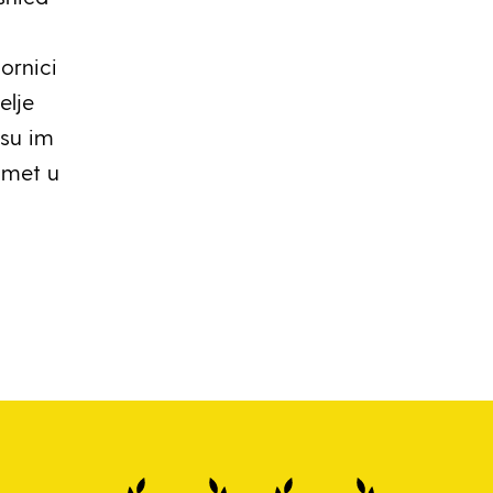
ornici
elje
 su im
omet u