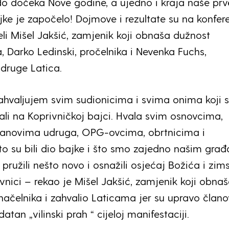
o dočeka Nove godine, a ujedno i kraja naše prv
ke je započelo! Dojmove i rezultate su na konfere
eli Mišel Jakšić, zamjenik koji obnaša dužnost
, Darko Ledinski, pročelnika i Nevenka Fuchs,
druge Latica.
hvaljujem svim sudionicima i svima onima koji 
ovali na Koprivničkoj bajci. Hvala svim osnovcima,
članovima udruga, OPG-ovcima, obrtnicima i
što su bili dio bajke i što smo zajedno našim gra
pružili nešto novo i osnažili osjećaj Božića i zims
vnici – rekao je Mišel Jakšić, zamjenik koji obna
ačelnika i zahvalio Laticama jer su upravo člano
atan „vilinski prah “ cijeloj manifestaciji.