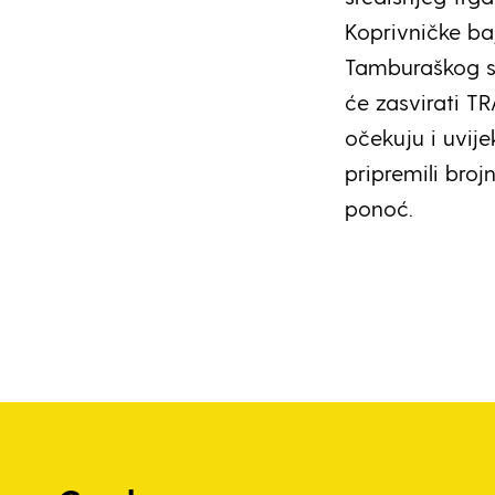
Koprivničke ba
Tamburaškog s
će zasvirati T
očekuju i uvije
pripremili bro
ponoć.