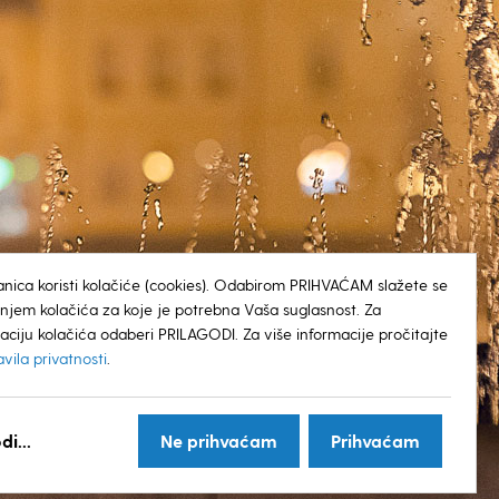
anica koristi kolačiće (cookies). Odabirom PRIHVAĆAM slažete se
tenjem kolačića za koje je potrebna Vaša suglasnost. Za
aciju kolačića odaberi PRILAGODI. Za više informacije pročitajte
avila privatnosti
.
© GRAD KOPRIVNICA
di...
Ne prihvaćam
Prihvaćam