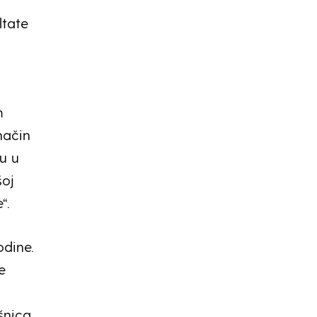
ltate
m
način
su u
šoj
“.
odine.
e
šnica