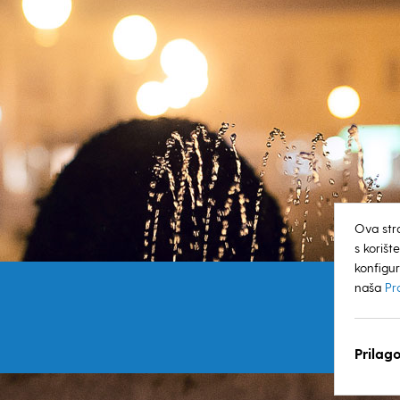
Ova str
s koriš
konfigur
naša
Pr
Prilago