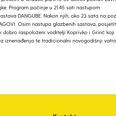
jke. Program počinje u 21.45 sati nastupom
astava DANGUBE. Nakon njih, oko 23 sata na poz
RAGOVI. Osim nastupa glazbenih sastava, posjetit
k dobro raspoloženi voditelji Koprivko i Grinč koji
jna iznenađenja te tradicionalni novogodišnji vatr