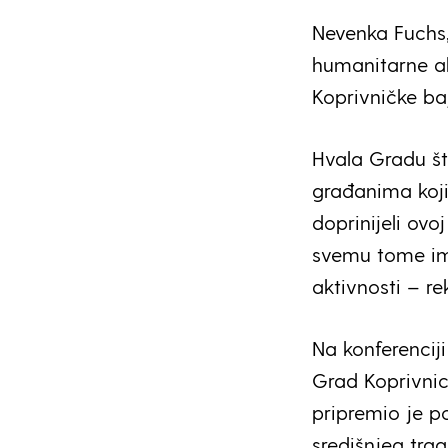
Nevenka Fuchs,
humanitarne ak
Koprivničke baj
Hvala Gradu što
građanima koji 
doprinijeli ovo
svemu tome imal
aktivnosti – re
Na konferencij
Grad Koprivnic
pripremio je p
središnjeg trga