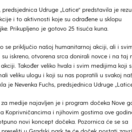
 predsjednica Udruge „Latice“ predstavila je rezu
cije i to aktivnosti koje su odrađene u sklopu
ke. Prikupljeno je gotovo 25 tisuća kuna.
 se priključio našoj humanitarnoj akciji, ali i svi
su iskreno, otvorena srca donirali novce i na taj 
j akciji. Također veliko hvala i svim medijima koji 
i veliku ulogu i koji su nas popratili u svakoj na
kla je Nevenka Fuchs, predsjednica Udruge „Latice
i za medije najavljen je i program dočeka Nove g
a Koprivničancima i njihovim gostima ove godin
otpuno novi koncept dočeka. Pozornica će se sa
 preseliti u Gradski park te će doček postati zavr