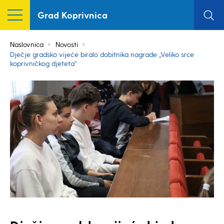
Grad Koprivnica
Naslovnica
Novosti
Dječje gradsko vijeće biralo dobitnika nagrade „Veliko srce
koprivničkog djeteta“