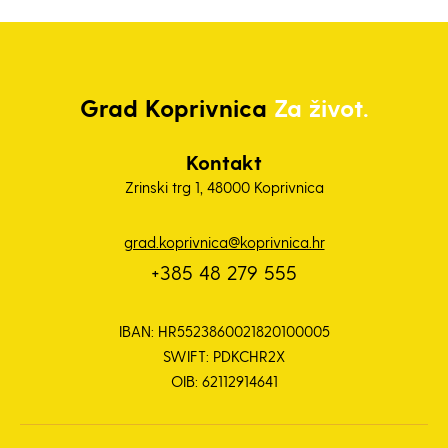
Grad
Koprivnica
Za život.
Kontakt
Zrinski trg 1, 48000 Koprivnica
grad.koprivnica@koprivnica.hr
+385 48 279 555
IBAN: HR5523860021820100005
SWIFT: PDKCHR2X
OIB: 62112914641