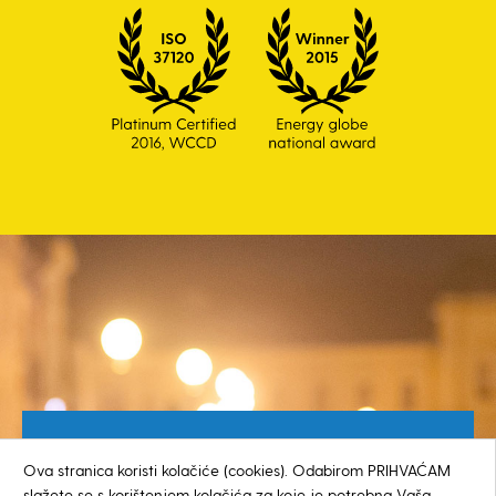
Besplatan broj za građane
Ova stranica koristi kolačiće (cookies). Odabirom PRIHVAĆAM
0800 385 048
slažete se s korištenjem kolačića za koje je potrebna Vaša