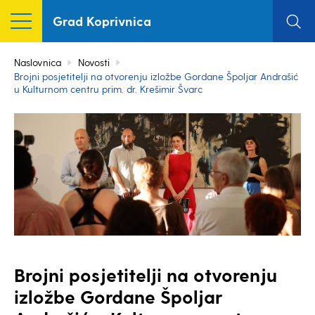
Grad Koprivnica
Naslovnica
Novosti
Brojni posjetitelji na otvorenju izložbe Gordane Špoljar Andrašić
u Kulturnom centru prim. dr. Krešimir Švarc
Brojni posjetitelji na otvorenju
izložbe Gordane Špoljar