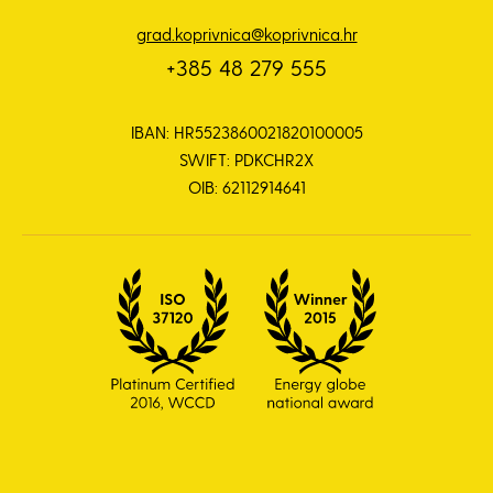
grad.koprivnica@koprivnica.hr
+385 48 279 555
IBAN: HR5523860021820100005
SWIFT: PDKCHR2X
OIB: 62112914641