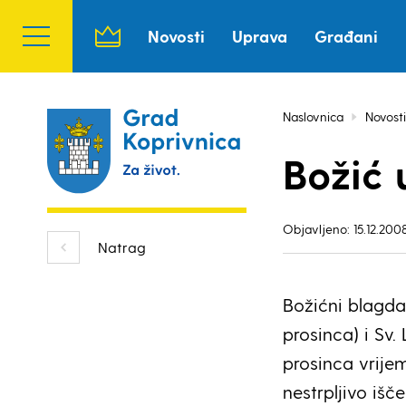
Novosti
Uprava
Građani
Naslovnica
Novosti
Božić 
Objavljeno: 15.12.2008
Natrag
Božićni blagdan
prosinca) i Sv.
prosinca vrije
nestrpljivo išč