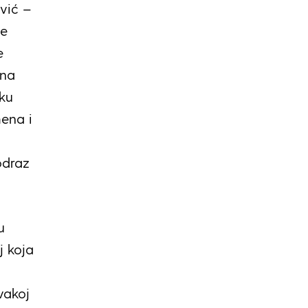
ović –
me
e
 na
ku
mena i
odraz
u
j koja
vakoj