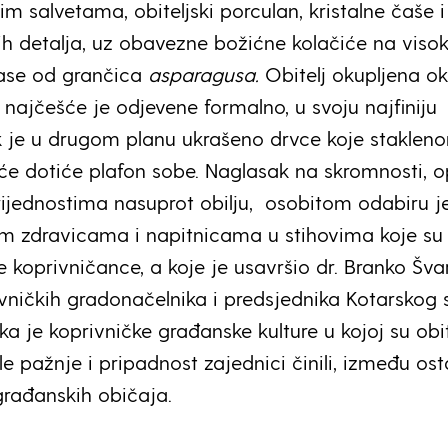
m salvetama, obiteljski porculan, kristalne čaše i
h detalja, uz obavezne božićne kolačiće na vis
rase od grančica
asparagusa.
Obitelj okupljena o
 najčešće je odjevene formalno, u svoju najfiniju
 je u drugom planu ukrašeno drvce koje staklen
e dotiće plafon sobe. Naglasak na skromnosti, o
rijednostima nasuprot obilju, osobitom odabiru je
m zdravicama i napitnicama u stihovima koje su
e koprivničance, a koje je usavršio dr. Branko Šva
vničkih gradonačelnika i predsjednika Kotarskog
lika je koprivničke građanske kulture u kojoj su obi
le pažnje i pripadnost zajednici činili, između ost
građanskih običaja.