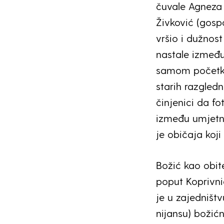
čuvale Agneza i
Živković (gospo
vršio i dužnost
nastale između 
samom početku
starih razgled
činjenici da fot
između umjetno
je običaja koji
Božić kao obit
poput Koprivnic
je u zajedništv
nijansu) božićn