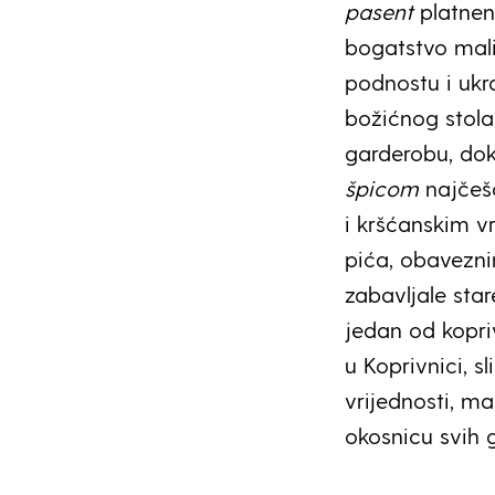
pasent
platneni
bogatstvo mali
podnostu i uk
božićnog stola
garderobu, dok
špicom
najčešć
i kršćanskim v
pića, obavezni
zabavljale star
jedan od kopri
u Koprivnici, s
vrijednosti, ma
okosnicu svih 