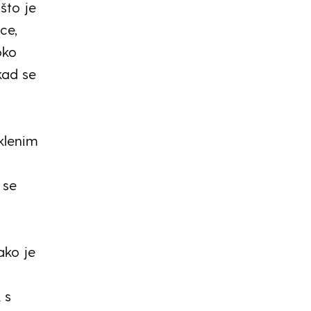
što je
ce,
oko
kad se
klenim
 se
ako je
 s