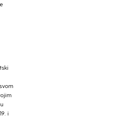
je
tski
o svom
vojim
ju
9. i