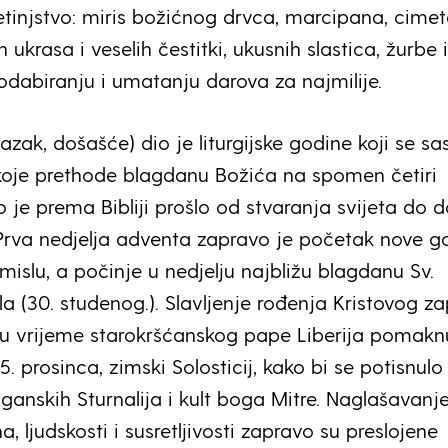
etinjstvo: miris božićnog drvca, marcipana, cimet
h ukrasa i veselih čestitki, ukusnih slastica, žurbe i
odabiranju i umatanju darova za najmilije.
lazak, došašće) dio je liturgijske godine koji se sas
e koje prethode blagdanu Božića na spomen četiri
ko je prema Bibliji prošlo od stvaranja svijeta do 
 Prva nedjelja adventa zapravo je početak nove g
smislu, a počinje u nedjelju najbližu blagdanu Sv.
a (30. studenog.). Slavljenje rođenja Kristovog z
 u vrijeme starokršćanskog pape Liberija pomakn
25. prosinca, zimski Solosticij, kako bi se potisnulo
ganskih Sturnalija i kult boga Mitre. Naglašavan
a, ljudskosti i susretljivosti zapravo su preslojene