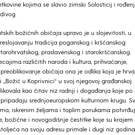
tkovine kojima se slavio zimski Solosticij i rođen
divog.
skih božićnih običaja upravo je u slojevitosti, u
preslojavanju tradicija poganskog i kršćanskog:
starohrvatskog, praslavenskog i starokršćanskog.
cajima različitih naroda i kultura, prihvaćanje,
 preoblikovanje običaja ona je odlika koja je hrva
i „Božić u Koprivnici“ u svoj njegovoj građanskoj
ikovala kao čitav niz radnji i događanja koje p
u pripadaju srednjoeuropskom kulturnom krugu. S
ama, iskrenim željama i toplim porukama potvrđu
ke, božićne i novogodišnje čestitke koje su krajem 1
toljeća na svoju adresu primale i dugi niz godina