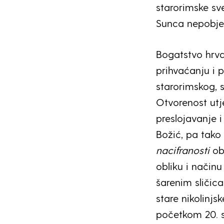
starorimske sve
Sunca nepobje
Bogatstvo hrvat
prihvaćanju i 
starorimskog, 
Otvorenost utje
preslojavanje i
Božić, pa tako 
nacifranosti
obl
obliku i način
šarenim sličic
stare nikolinjs
početkom 20. s