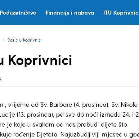
Poduzetništvo
Financije i nabava
ITU Koprivni
Božić u Koprivnici
u Koprivnici
.
i, vrijeme od Sv. Barbare (4. prosinca), Sv. Nikole 
 Lucije (13. prosinca), pa sve do noći između 24. i 2
me je koje u svakom od nas probudi dijete što
ekuje rođenje Djeteta. Najuzbudljiviji mjesec u god