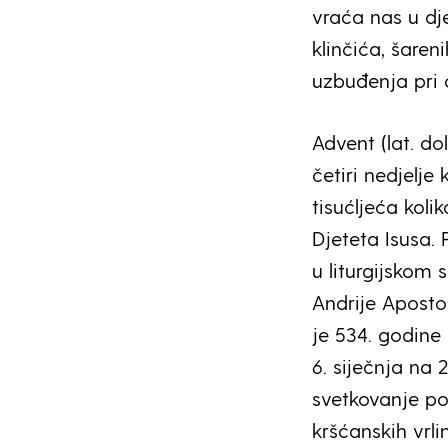
vraća nas u dj
klinčića, šareni
uzbuđenja pri 
Advent (lat. do
četiri nedjelj
tisućljeća koli
Djeteta Isusa.
u liturgijskom 
Andrije Apostol
je 534. godine
6. siječnja na 
svetkovanje po
kršćanskih vrlin