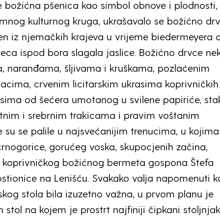
 se božićna pšenica kao simbol obnove i plodnosti, 
mnog kulturnog kruga, ukrašavalo se božićno drv
en iz njemačkih krajeva u vrijeme biedermeyera 
djeca ispod bora slagala jaslice. Božićno drvce ne
a, naranđama, šljivama i kruškama, pozlaćenim
njacima, crvenim licitarskim ukrasima koprivničkih
sima od šećera umotanog u svilene papiriće, sta
atnim i srebrnim trakicama i pravim voštanim
e su se palile u najsvećanijim trenucima, u kojima
crnogorice, gorućeg voska, skupocjenih začina,
i koprivničkog božićnog bermeta gospona Štefa
stionice na Lenišću. Svakako valja napomenuti k
skog stola bila izuzetno važna, u prvom planu je
stol na kojem je prostrt najfiniji čipkani stoljnjak