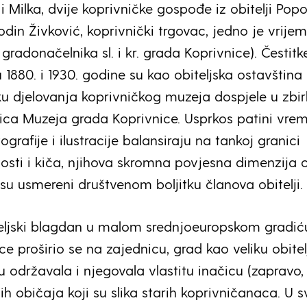
 Milka, dvije koprivničke gospođe iz obitelji Pop
din Živković, koprivnički trgovac, jedno je vrije
 gradonačelnika sl. i kr. grada Koprivnice). Čestitk
1880. i 1930. godine su kao obiteljska ostavština
 djelovanja koprivničkog muzeja dospjele u zbir
nica Muzeja grada Koprivnice. Usprkos patini vre
ografije i ilustracije balansiraju na tankoj granici
sti i kiča, njihova skromna povjesna dimenzija 
 su usmereni društvenom boljitku članova obitelji.
eljski blagdan u malom srednjoeuropskom gradić
e proširio se na zajednicu, grad kao veliku obitel
u održavala i njegovala vlastitu inačicu (zapravo,
ih običaja koji su slika starih koprivničanaca. U s