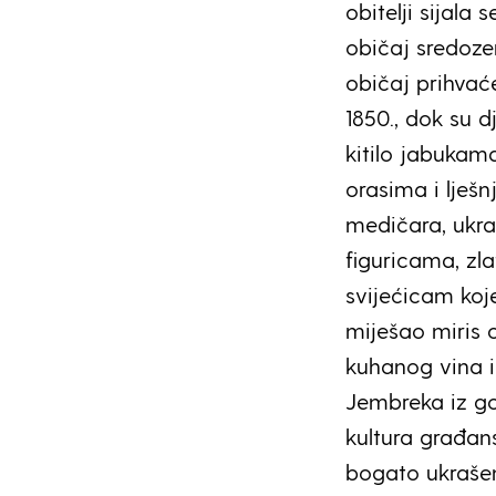
obitelji sijala
običaj sredoze
običaj prihvać
1850., dok su 
kitilo jabukam
orasima i lješ
medičara, ukra
figuricama, zl
svijećicam koj
miješao miris 
kuhanog vina 
Jembreka iz go
kultura građan
bogato ukrašen 