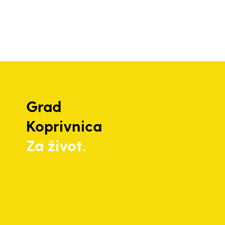
Grad
Koprivnica
Za život.