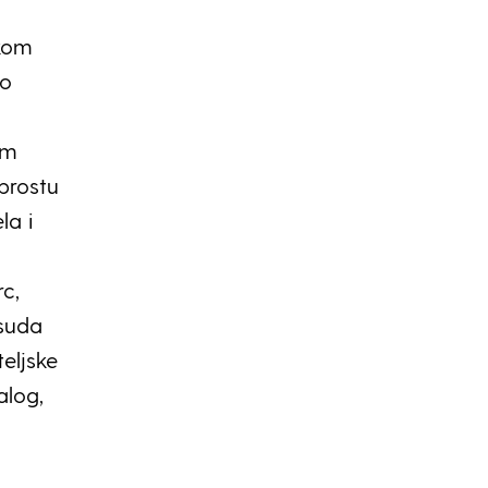
okom
ko
om
prostu
la i
rc,
 suda
teljske
alog,