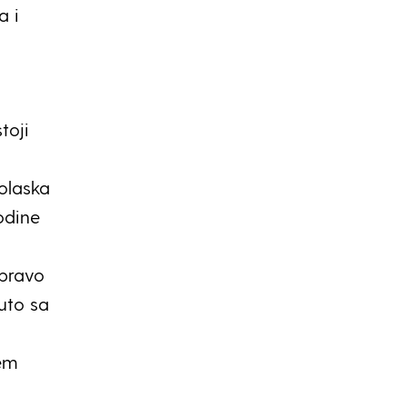
a i
toji
dolaska
odine
apravo
uto sa
jem