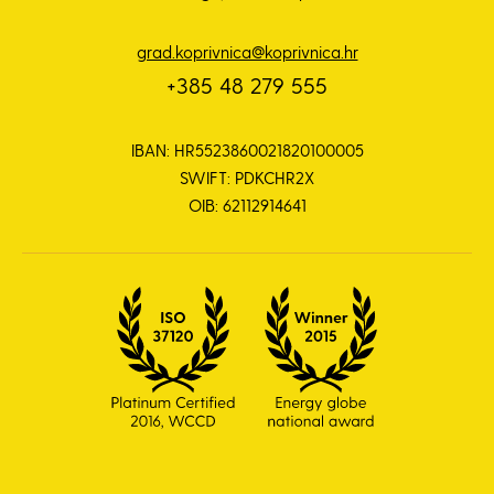
grad.koprivnica@koprivnica.hr
+385 48 279 555
IBAN: HR5523860021820100005
SWIFT: PDKCHR2X
OIB: 62112914641