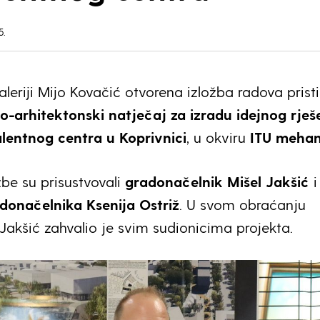
5.
leriji Mijo Kovačić otvorena izložba radova pristi
o-arhitektonski natječaj za izradu idejnog rješ
valentnog centra u Koprivnici
, u okviru
ITU meha
žbe su prisustvovali
gradonačelnik Mišel Jakšić
i
donačelnika Ksenija Ostriž
. U svom obraćanju
Jakšić zahvalio je svim sudionicima projekta.