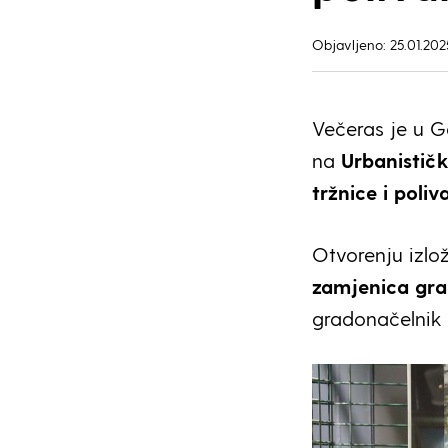
Objavljeno: 25.01.202
Večeras je u Ga
na
Urbanističk
tržnice i poli
Otvorenju izlo
zamjenica gra
gradonačelnik 