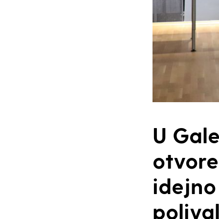
U Gale
otvore
idejno
poliva