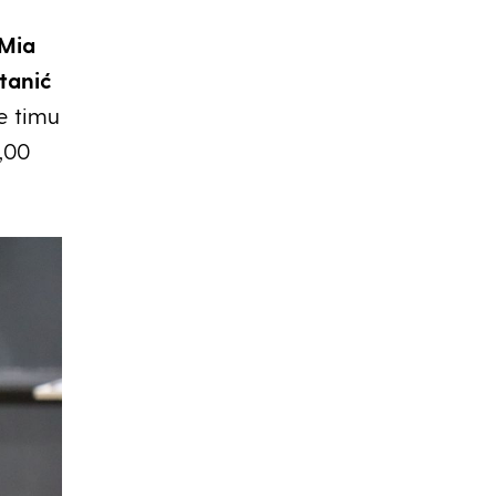
Mia
tanić
e timu
,00