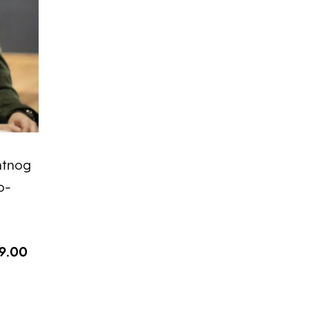
entnog
o-
 9.00