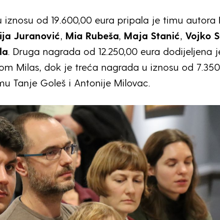
 iznosu od 19.600,00 eura pripala je timu autora
ija Juranović
,
Mia Rubeša
,
Maja Stanić
,
Vojko S
la
. Druga nagrada od 12.250,00 eura dodijeljena j
jom Milas, dok je treća nagrada u iznosu od 7.350
mu Tanje Goleš i Antonije Milovac.