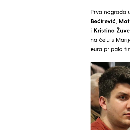
Prva nagrada u
Bećirević
,
Mat
i
Kristina Žuve
na čelu s Mari
eura pripala ti