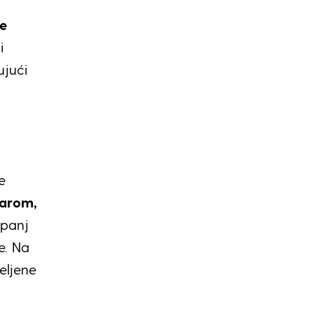
e
i
ujući
m
e
arom,
upanj
e. Na
eljene