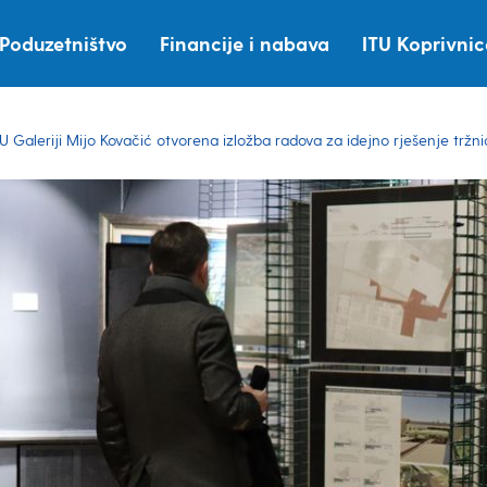
Poduzetništvo
Financije i nabava
ITU Koprivni
U Galeriji Mijo Kovačić otvorena izložba radova za idejno rješenje tržni