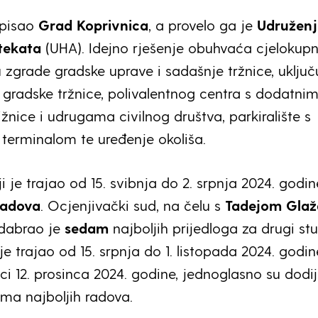
spisao
Grad Koprivnica
, a provelo ga je
Udruženj
tekata
(UHA). Idejno rješenje obuhvaća cjelokupn
 zgrade gradske uprave i sadašnje tržnice, uključ
 gradske tržnice, polivalentnog centra s dodatni
žnice i udrugama civilnog društva, parkiralište s
terminalom te uređenje okoliša.
i je trajao od 15. svibnja do 2. srpnja 2024. godin
radova
. Ocjenjivački sud, na čelu s
Tadejom Glaž
odabrao je
sedam
najboljih prijedloga za drugi st
 je trajao od 15. srpnja do 1. listopada 2024. godin
ci 12. prosinca 2024. godine, jednoglasno su dodij
ma najboljih radova.