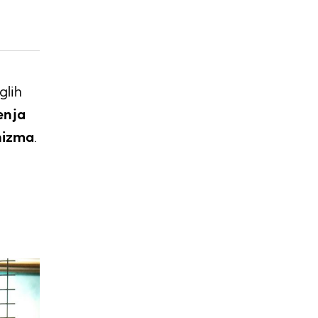
glih
enja
nizma
.