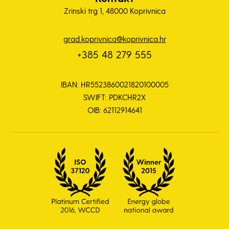
Zrinski trg 1, 48000 Koprivnica
grad.koprivnica@koprivnica.hr
+385 48 279 555
IBAN: HR5523860021820100005
SWIFT: PDKCHR2X
OIB: 62112914641