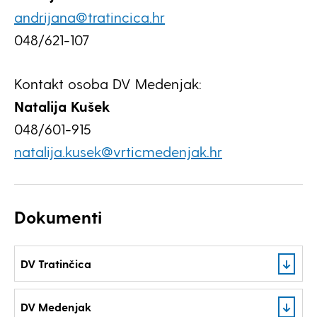
andrijana@tratincica.hr
048/621-107
Kontakt osoba DV Medenjak:
Natalija Kušek
048/601-915
natalija.kusek@vrticmedenjak.hr
Dokumenti
DV Tratinčica
DV Medenjak