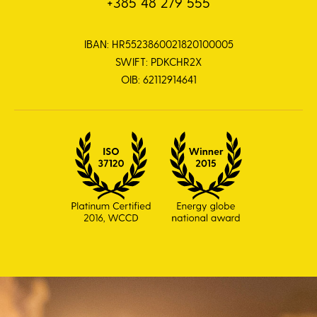
+385 48 279 555
IBAN: HR5523860021820100005
SWIFT: PDKCHR2X
OIB: 62112914641