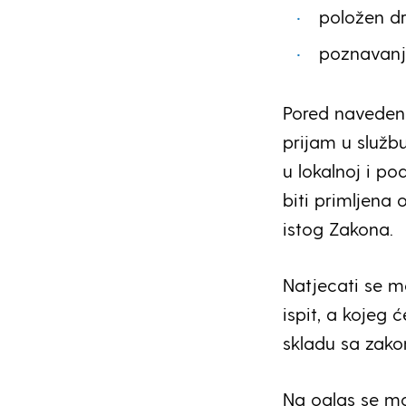
položen dr
poznavanj
Pored navedeni
prijam u služb
u lokalnoj i p
biti primljena 
istog Zakona.
Natjecati se m
ispit, a kojeg 
skladu sa zak
Na oglas se mo