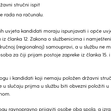
žavni stručni ispit
e rada na računalu.
h uvjeta kandidati moraju ispunjavati i opće uvj
u iz članka 12. Zakona o službenicima i namješte
odručnoj (regionalnoj) samoupravi, a u službu ne 
osoba za čiji prijam postoje zapreke iz članka 15. i 
ogu i kandidati koji nemaju položen državni struč
će u slučaju prijma u službu biti obvezni položiti u
onom.
gu ravnopravno prijaviti osobe oba spola, a izraz