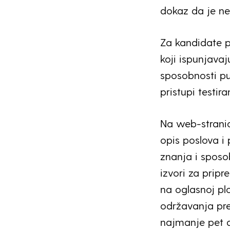
dokaz da je ne
Za kandidate pr
koji ispunjavaj
sposobnosti pu
pristupi testir
Na web-strani
opis poslova i
znanja i sposo
izvori za pripr
na oglasnoj plo
održavanja pre
najmanje pet d