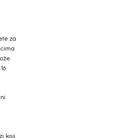
ete za
nicima
može
16.
ni
i koji