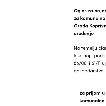
Oglas za prij
za komunalno 
Grada Koprivni
uređenje
Na temelju čla
lokalnoj i pod
86/08. i 61/11
gospodarstvo, p
za prijam u
komunalno g