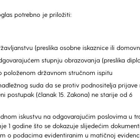
glas potrebno je priložiti:
žavljanstvu (preslika osobne iskaznice ili domovn
dgovarajućem stupnju obrazovanja (preslika dipl
 o položenom državnom stručnom ispitu
nadležnog suda da se protiv podnositelja prijave
ni postupak (članak 15. Zakona) ne starije od 6
adnom iskustvu na odgovarajućim poslovima u tr
je 1 godine što se dokazuje slijedećim dokument
om o podacima evidentiranim u matičnoj evidenci