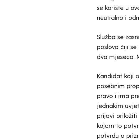
se koriste u o
neutralno i od
Služba se zasn
poslova čiji s
dva mjeseca. Mj
Kandidat koji 
posebnim propi
pravo i ima p
jednakim uvjet
prijavi prilož
kojom to potvr
potvrdu o priz