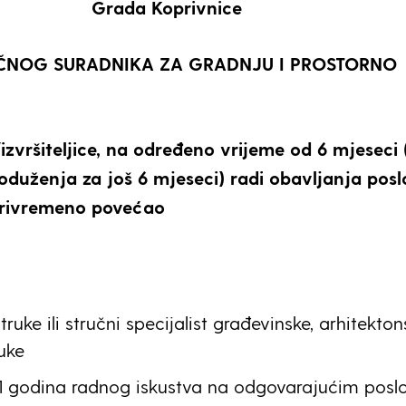
Grada Koprivnice
UČNOG SURADNIKA ZA GRADNJU I PROSTORNO
a/izvršiteljice, na određeno vrijeme od 6 mjeseci 
duženja za još 6 mjeseci) radi obavljanja posl
 privremeno povećao
ruke ili stručni specijalist građevinske, arhitektons
uke
1 godina radnog iskustva na odgovarajućim posl