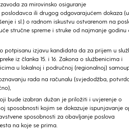
 zavoda za mirovinsko osiguranje
u poslodavca ili drugog odgovarajućem dokaza (
ešenje i sl.) o radnom iskustvu ostvarenom na pos
uće stručne spreme i struke od najmanje godinu
o potpisanu izjavu kandidata da za prijem u slu
preke iz članka 15. i 16. Zakona o službenicima i
cima u lokalnoj i područnoj (regionalnoj) samoup
oznavanju rada na računalu (svjedodžba, potvrda
čno),
oji bude izabran dužan je priložiti i uvjerenje o
noj sposobnosti kojim se dokazuje ispunjavanje 
avstvene sposobnosti za obavljanje poslova
sta na koje se prima.