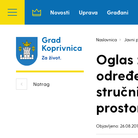
Novosti
Uprava
Građani
Naslovnica
Javni p
Oglas 
određe
Natrag
stručn
prosto
Objavljeno: 26.08.201