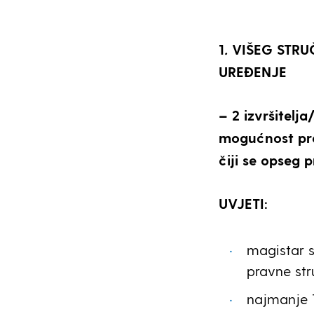
1
.
VIŠEG STR
UREĐENJE
– 2 izvršitelj
mogućnost pro
čiji se opseg
UVJETI:
magistar st
pravne str
najmanje 