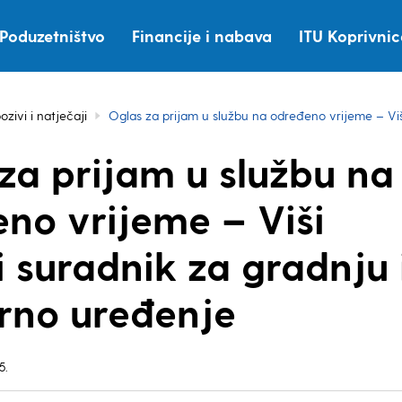
Poduzetništvo
Financije i nabava
ITU Koprivni
ozivi i natječaji
Oglas za prijam u službu na određeno vrijeme – Viš
za prijam u službu na
no vrijeme – Viši
i suradnik za gradnju 
rno uređenje
5.