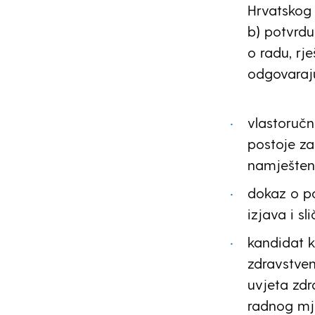
Hrvatskog
b) potvrd
o radu, rj
odgovaraj
vlastoručn
postoje za
namješteni
dokaz o p
izjava i sli
kandidat k
zdravstve
uvjeta zdr
radnog mje