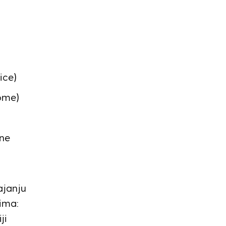
ice)
ome)
 ne
ajanju
ima:
ji