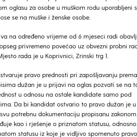
vom oglasu za osobe u muškom rodu uporabljeni 
nose se na muške i ženske osobe.
iva na određeno vrijeme od 6 mjeseci radi obavl
e opseg privremeno povećao uz obvezni probni ra
esto rada je u Koprivnici, Zrinski trg 1.
ostvaruje pravo prednosti pri zapošljavanju prem
sima dužan je u prijavi na oglas pozvati se na t
rednost u odnosu na ostale kandidate samo pod
ima. Da bi kandidat ostvario to pravo dužan je u
iti svu potrebnu dokumentaciju propisanu zakonom
đuje kao i rješenje o priznatom statusu, odnosno
natom statusu iz koje je vidljivo spomenuto pravo