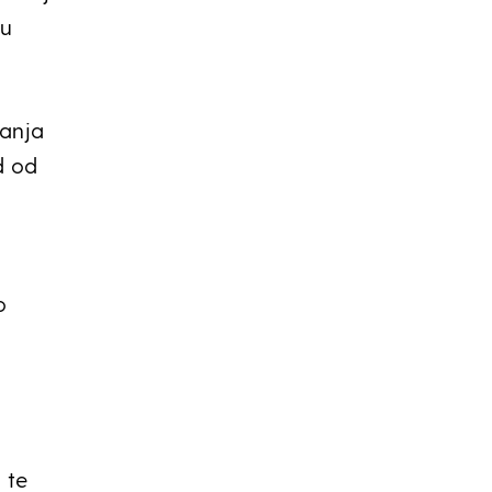
su
janja
d od
a
o
 te