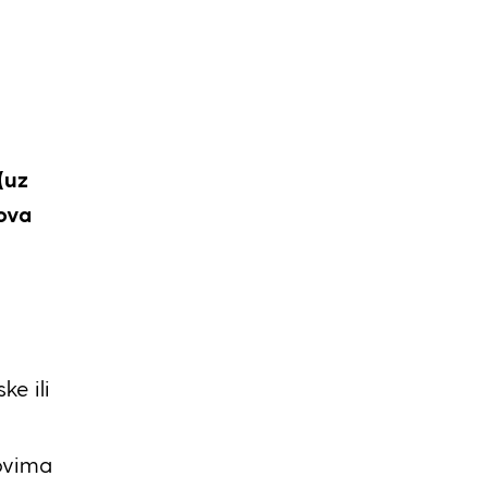
(uz
ova
ke ili
ovima