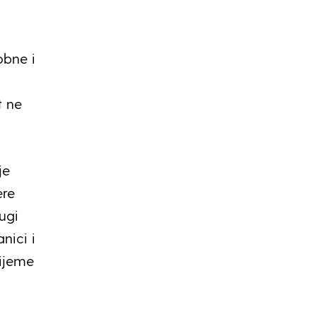
obne i
t ne
je
ere
ugi
nici i
rijeme