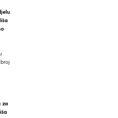
jelu
iša
no
u
 broj
u za
liša