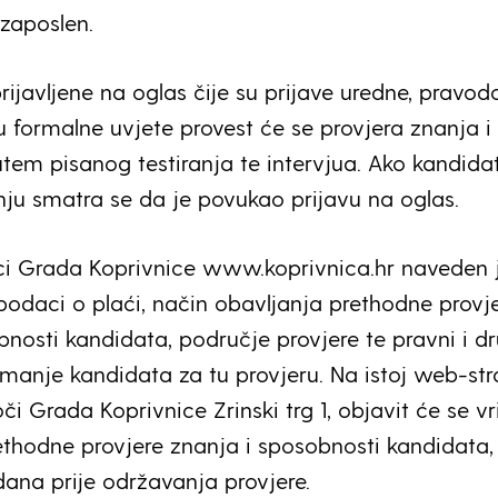
zaposlen.
ijavljene na oglas čije su prijave uredne, pravod
u formalne uvjete provest će se provjera znanja i
tem pisanog testiranja te intervjua. Ako kandida
anju smatra se da je povukao prijavu na oglas.
ci Grada Koprivnice www.koprivnica.hr naveden 
 podaci o plaći, način obavljanja prethodne provj
bnosti kandidata, područje provjere te pravni i dr
emanje kandidata za tu provjeru. Na istoj web-stra
či Grada Koprivnice Zrinski trg 1, objavit će se v
thodne provjere znanja i sposobnosti kandidata,
ana prije održavanja provjere.