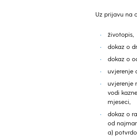
Uz prijavu na o
životopis,
dokaz o dr
dokaz o o
uvjerenje
uvjerenje 
vodi kazne
mjeseci,
dokaz o r
od najman
a) potvrd