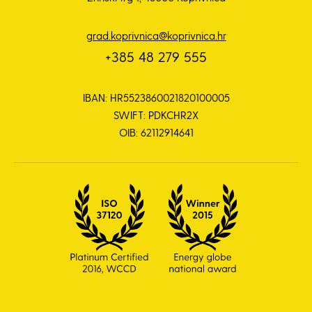
grad.koprivnica@koprivnica.hr
+385 48 279 555
IBAN: HR5523860021820100005
SWIFT: PDKCHR2X
OIB: 62112914641