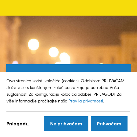
Besplatan broj za građane
Ova stranica koristi kolačiće (cookies). Odabirom PRIHVAĆAM
0800 385 048
slažete se s korištenjem kolačića za koje je potrebna Vaša
suglasnost. Za konfiguraciju kolačića odaberi PRILAGODI. Za
više informacije pročitajte naša
Pravila privatnosti
.
© GRAD KOPRIVNICA
Prilagodi...
Ne prihvaćam
Prihvaćam