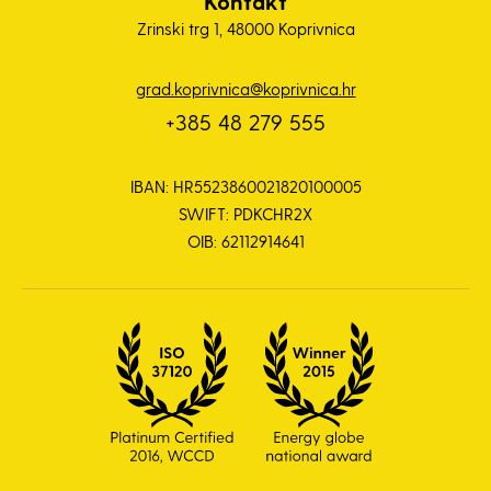
Kontakt
Zrinski trg 1, 48000 Koprivnica
grad.koprivnica@koprivnica.hr
+385 48 279 555
IBAN: HR5523860021820100005
SWIFT: PDKCHR2X
OIB: 62112914641