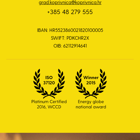
grad.koprivnica@koprivnica.hr
+385 48 279 555
IBAN: HR5523860021820100005
SWIFT: PDKCHR2X
OIB: 62112914641