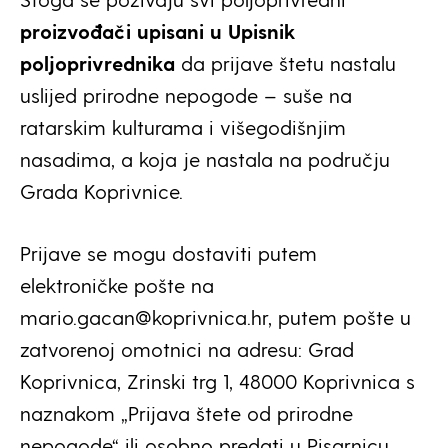
proizvođači upisani u Upisnik
poljoprivrednika
da prijave štetu nastalu
uslijed prirodne nepogode – suše na
ratarskim kulturama i višegodišnjim
nasadima, a koja je nastala na području
Grada Koprivnice.
Prijave se mogu dostaviti putem
elektroničke pošte na
mario.gacan@koprivnica.hr, putem pošte u
zatvorenoj omotnici na adresu: Grad
Koprivnica, Zrinski trg 1, 48000 Koprivnica s
naznakom „Prijava štete od prirodne
nepogode“ ili osobno predati u Pisarnicu