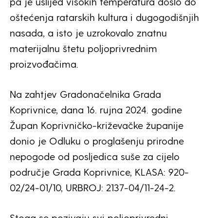
pa je uslijed visokih temperatura došlo do
oštećenja ratarskih kultura i dugogodišnjih
nasada, a isto je uzrokovalo znatnu
materijalnu štetu poljoprivrednim
proizvođačima.
Na zahtjev Gradonačelnika Grada
Koprivnice, dana 16. rujna 2024. godine
Župan Koprivničko-križevačke županije
donio je Odluku o proglašenju prirodne
nepogode od posljedica suše za cijelo
područje Grada Koprivnice, KLASA: 920-
02/24-01/10, URBROJ: 2137-04/11-24-2.
Stoga se pozivaju svi poljoprivredni