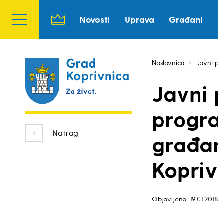
Novosti
Uprava
Građani
Naslovnica
Javni p
Javni 
progr
Natrag
građa
Kopriv
Objavljeno: 19.01.2018