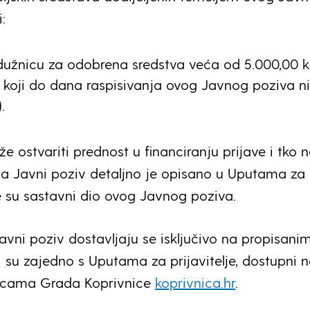
:
dužnicu za odobrena sredstva veća od 5.000,00 
lji koji do dana raspisivanja ovog Javnog poziva n
.
e ostvariti prednost u financiranju prijave i tko
na Javni poziv detaljno je opisano u Uputama za
je su sastavni dio ovog Javnog poziva.
Javni poziv dostavljaju se isključivo na propisani
i su zajedno s Uputama za prijavitelje, dostupni 
icama Grada Koprivnice
koprivnica.hr
.