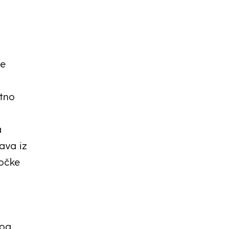
je
tno
a
ava iz
Točke
nog