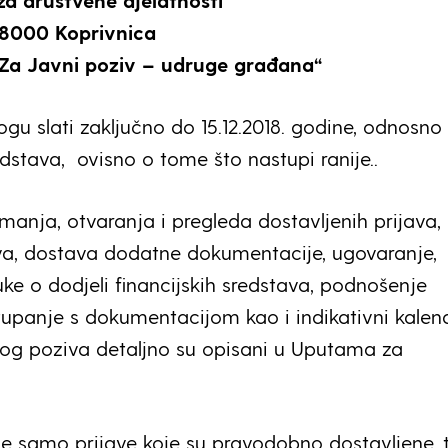
za društvene djelatnosti
 48000 Koprivnica
Za Javni poziv – udruge građana“
ogu slati zaključno do 15.12.2018. godine, odnosno
edstava, ovisno o tome što nastupi ranije..
manja, otvaranja i pregleda dostavljenih prijava,
va, dostava dodatne dokumentacije, ugovaranje,
ke o dodjeli financijskih sredstava, podnošenje
tupanje s dokumentacijom kao i indikativni kalen
og poziva detaljno su opisani u Uputama za
e samo prijave koje su pravodobno dostavljene, 