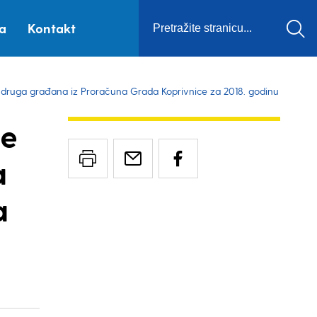
ca
Kontakt
udruga građana iz Proračuna Grada Koprivnice za 2018. godinu
je
a
a