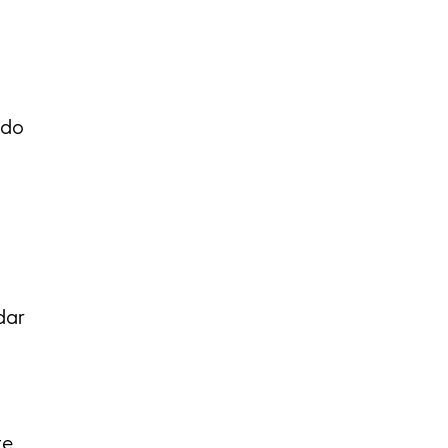
 do
dar
te