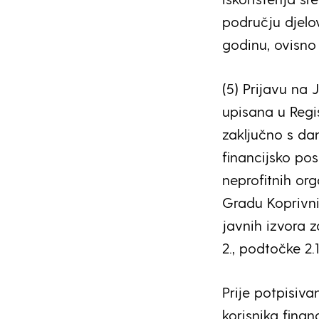
području djelo
godinu, ovisno 
(5) Prijavu na
upisana u Regis
zaključno s d
financijsko po
neprofitnih or
Gradu Koprivni
javnih izvora z
2., podtočke 2.
Prije potpisiv
korisnika fina