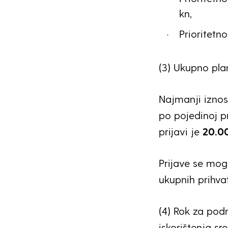
kn,
Prioritetn
(3) Ukupno pla
Najmanji iznos 
po pojedinoj pr
prijavi je
20.0
Prijave se mog
ukupnih prihva
(4) Rok za podn
iskorištenja s