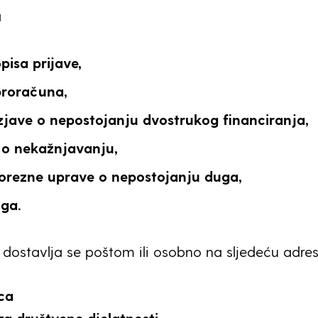
a
isa prijave,
roračuna,
zjave o nepostojanju dvostrukog financiranja,
 o nekažnjavanju,
orezne uprave o nepostojanju duga,
oga.
 dostavlja se poštom ili osobno na sljedeću adres
ca