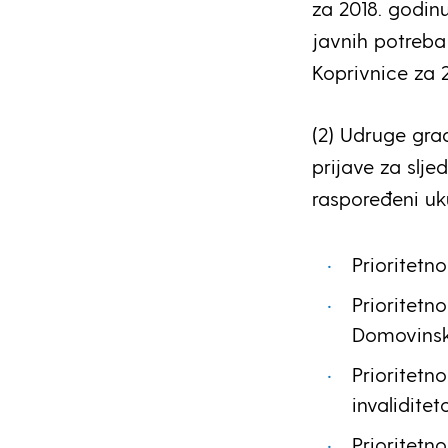
za 2018. godin
javnih potreb
Koprivnice za 2
(2) Udruge gr
prijave za slj
raspoređeni uku
Prioritetn
Prioritetn
Domovinsko
Prioritetn
invalidite
Prioritetn