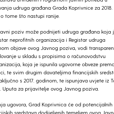
vanja udruga građana Grada Koprivnice za 2018.
o tome što nastupi ranije.
 Javni poziv može podnijeti udruga građana koja 
tar neprofitnih organizacija i Registar udruga
anom objave ovog Javnog poziva, vodi transparen
slovanje u skladu s propisima o računovodstvu
ganizacija, koja je ispunila ugovorne obveze prem
ci, te svim drugim davateljima financijskih sredst
aključno s 2017. godinom, te ispunjava uvjete iz 
1. Uputa za prijavitelje ovog Javnog poziva.
anja ugovora, Grad Koprivnica će od potencijalnih
ncijskih sredstava dodijeljenih temeljem ovog Jav