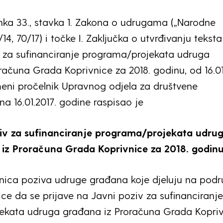
nka 33., stavka 1. Zakona o udrugama („Narodne
/14, 70/17) i točke I. Zaključka o utvrđivanju teksta
 za sufinanciranje programa/projekata udruga
računa Grada Koprivnice za 2018. godinu, od 16.01
eni pročelnik Upravnog odjela za društvene
na 16.01.2017. godine raspisao je
iv za sufinanciranje programa/projekata udru
iz Proračuna Grada Koprivnice za 2018. godin
vnica poziva udruge građana koje djeluju na podr
ce da se prijave na Javni poziv za sufinanciranje
ekata udruga građana iz Proračuna Grada Kopri