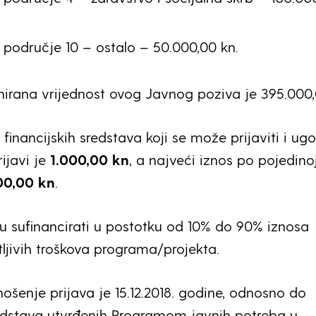
o područje 10 – ostalo – 50.000,00 kn.
nirana vrijednost ovog Javnog poziva je 395.000,
financijskih sredstava koji se može prijaviti i ugo
ijavi je
1.000,00 kn
, a najveći iznos po pojedino
00,00 kn
.
u sufinancirati u postotku od 10% do 90% iznosa
tljivih troškova programa/projekta.
ošenje prijava je 15.12.2018. godine, odnosno do
redstava utvrđenih Programom javnih potreba u