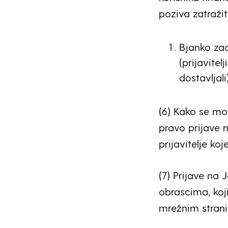
poziva zatražiti
Bjanko za
(prijavite
dostavljali)
(6) Kako se mož
pravo prijave 
prijavitelje ko
(7) Prijave na 
obrascima, koj
mrežnim stran