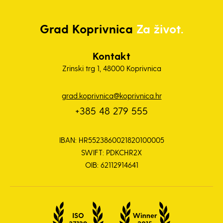
Grad
Koprivnica
Za život.
Kontakt
Zrinski trg 1, 48000 Koprivnica
grad.koprivnica@koprivnica.hr
+385 48 279 555
IBAN: HR5523860021820100005
SWIFT: PDKCHR2X
OIB: 62112914641