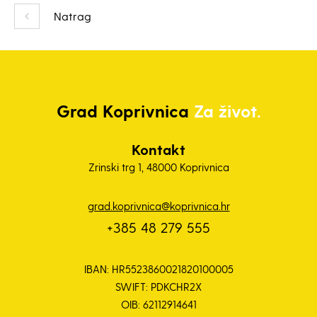
Natrag
Grad
Koprivnica
Za život.
Kontakt
Zrinski trg 1, 48000 Koprivnica
grad.koprivnica@koprivnica.hr
+385 48 279 555
IBAN: HR5523860021820100005
SWIFT: PDKCHR2X
OIB: 62112914641