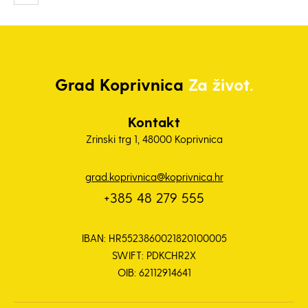
Grad
Koprivnica
Za život.
Kontakt
Zrinski trg 1, 48000 Koprivnica
grad.koprivnica@koprivnica.hr
+385 48 279 555
IBAN: HR5523860021820100005
SWIFT: PDKCHR2X
OIB: 62112914641