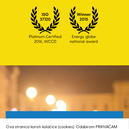
Besplatan broj za građane
Ova stranica koristi kolačiće (cookies). Odabirom PRIHVAĆAM