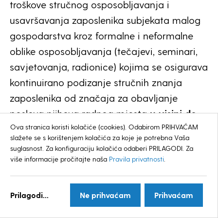
troškove stručnog osposobljavanja i
usavršavanja zaposlenika subjekata malog
gospodarstva kroz formalne i neformalne
oblike osposobljavanja (tečajevi, seminari,
savjetovanja, radionice) kojima se osigurava
kontinuirano podizanje stručnih znanja
zaposlenika od značaja za obavljanje
poslova njihova radnog mjesta
u visini do
Ova stranica koristi kolačiće (cookies). Odabirom PRIHVAĆAM
50%
od iznosa opravdanih troškova (bez
slažete se s korištenjem kolačića za koje je potrebna Vaša
PDV-a), a najviše 5.000,00 kuna.
suglasnost. Za konfiguraciju kolačića odaberi PRILAGODI. Za
više informacije pročitajte naša
Pravila privatnosti
.
Troškovi nastali u okviru formalnog
obrazovanja (u nekoj obrazovnoj ustanovi
Prilagodi...
Ne prihvaćam
Prihvaćam
prema definiranom nastavnom planu i