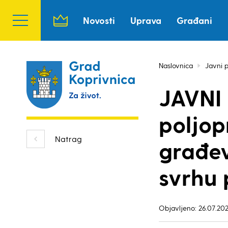
Novosti
Uprava
Građani
Naslovnica
Javni p
JAVNI
poljop
Natrag
građev
svrhu 
Objavljeno: 26.07.202