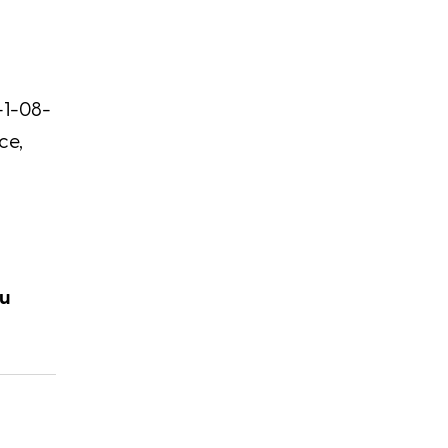
-1-08-
ice,
hu