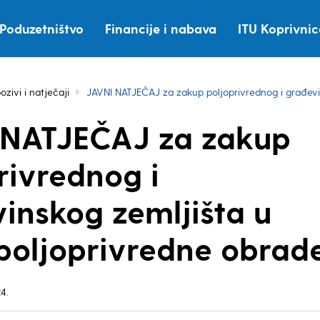
Poduzetništvo
Financije i nabava
ITU Koprivni
ozivi i natječaji
JAVNI NATJEČAJ za zakup poljoprivrednog i građevi
 NATJEČAJ za zakup
rivrednog i
inskog zemljišta u
poljoprivredne obrad
4.