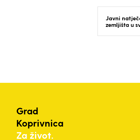
Javni natječ
zemljišta u 
Grad
Koprivnica
Za život.