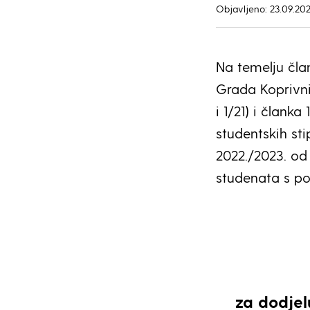
Objavljeno: 23.09.202
Na temelju čla
Grada Koprivnic
i 1/21) i člank
studentskih st
2022./2023. od 
studenata s po
za dodjel