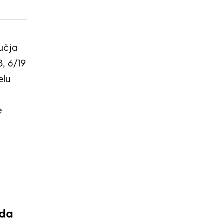
učja
, 6/19
elu
e
ada