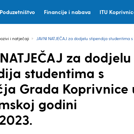
Poduzetništvo
Financije i nabava
ITU Koprivni
ozivi i natječaji
JAVNI NATJEČAJ za dodjelu stipendija studentima s
 NATJEČAJ za dodjelu
dija studentima s
ja Grada Koprivnice 
mskoj godini
2023.