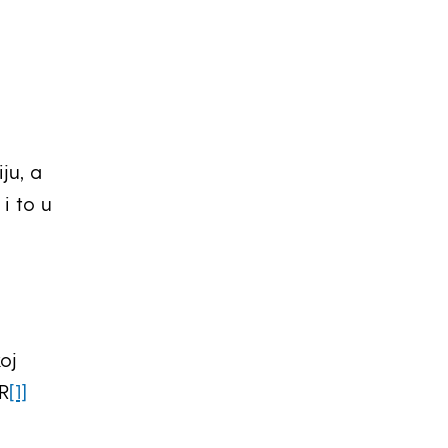
ju, a
i to u
oj
R
[1]