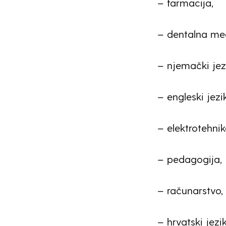
– farmacija,
– dentalna med
– njemački jezi
– engleski jezik
– elektrotehnik
– pedagogija,
– računarstvo,
– hrvatski jezik