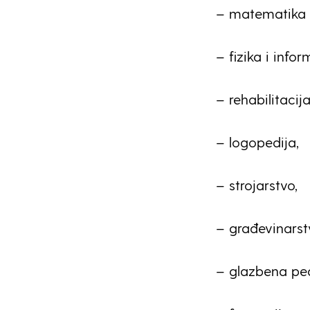
– matematika i
– fizika i infor
– rehabilitacija
– logopedija,
– strojarstvo,
– građevinarst
– glazbena pe