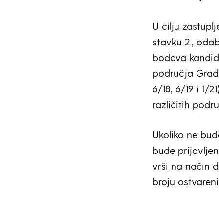
U cilju zastupl
stavku 2., odab
bodova kandida
područja Grada
6/18, 6/19 i 1/2
različitih podru
Ukoliko ne bude
bude prijavljen
vrši na način 
broju ostvaren