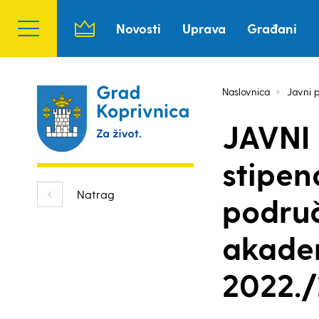
Novosti
Uprava
Građani
Naslovnica
Javni p
JAVNI
stipen
Natrag
područ
akade
2022./