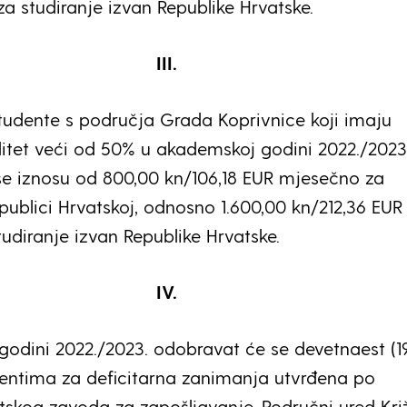
za studiranje izvan Republike Hrvatske.
III.
studente s područja Grada Koprivnice koji imaju
iditet veći od 50% u akademskoj godini 2022./2023
e iznosu od 800,00 kn/106,18 EUR mjesečno za
publici Hrvatskoj, odnosno 1.600,00 kn/212,36 EUR
udiranje izvan Republike Hrvatske.
IV.
odini 2022./2023. odobravat će se devetnaest (1
dentima za deficitarna zanimanja utvrđena po
tskog zavoda za zapošljavanje, Područni ured Kri