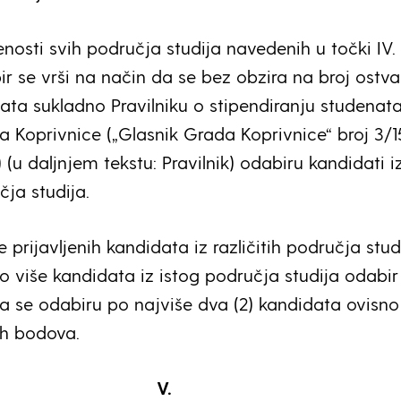
jenosti svih područja studija navedenih u točki IV.
ir se vrši na način da se bez obzira na broj ostva
ta sukladno Pravilniku o stipendiranju studenata
 Koprivnice („Glasnik Grada Koprivnice“ broj 3/15,
1) (u daljnjem tekstu: Pravilnik) odabiru kandidati i
čja studija.
 prijavljenih kandidata iz različitih područja stud
o više kandidata iz istog područja studija odabir
da se odabiru po najviše dva (2) kandidata ovisno
ih bodova.
V.