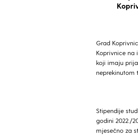
Kopri
Grad Koprivnic
Koprivnice na 
koji imaju prij
neprekinutom t
Stipendije stu
godini 2022./2
mjesečno za st