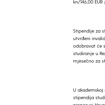
kn/146,00 EUR 
Stipendije za 
utvrđeni inval
odobravat će s
studiranje u Re
mjesečno za st
U akademskoj g
stipendija stu
preporuci Hrva