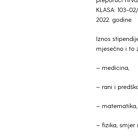
KLASA: 103-02/
2022. godine.
Iznos stipendij
mjesečno i to z
– medicina,
– rani i predšk
– matematika, 
– fizika, smjer