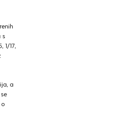
renih
 s
 1/17,
z
ija, a
 se
 o