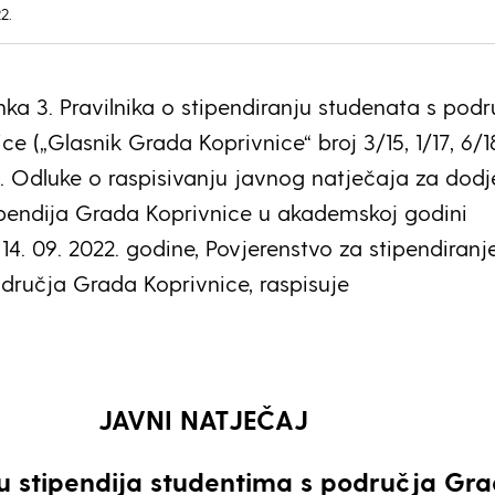
2.
nka 3. Pravilnika o stipendiranju studenata s podr
e („Glasnik Grada Koprivnice“ broj 3/15, 1/17, 6/18
a 1. Odluke o raspisivanju javnog natječaja za dodj
ipendija Grada Koprivnice u akademskoj godini
14. 09. 2022. godine, Povjerenstvo za stipendiranj
dručja Grada Koprivnice, raspisuje
JAVNI NATJEČAJ
u stipendija studentima s područja Gr