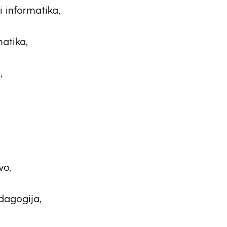
 informatika,
matika,
,
vo,
dagogija,