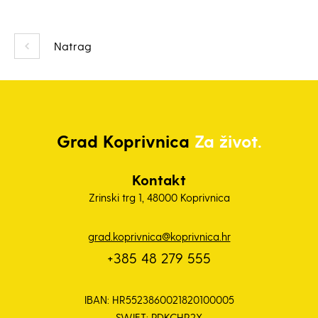
Natrag
Grad
Koprivnica
Za život.
Kontakt
Zrinski trg 1, 48000 Koprivnica
grad.koprivnica@koprivnica.hr
+385 48 279 555
IBAN: HR5523860021820100005
SWIFT: PDKCHR2X