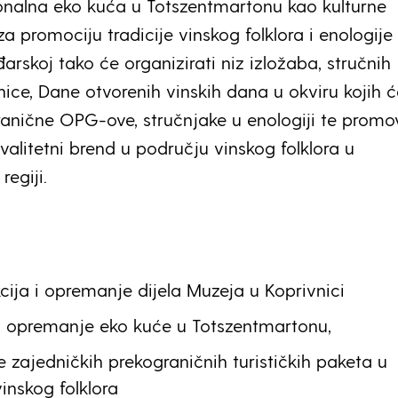
ionalna eko kuća u Totszentmartonu kao kulturne
a promociju tradicije vinskog folklora i enologije
arskoj tako će organizirati niz izložaba, stručnih
nice, Dane otvorenih vinskih dana u okviru kojih ć
ranične OPG-ove, stručnjake u enologiji te promov
valitetni brend u području vinskog folklora u
regiji.
cija i opremanje dijela Muzeja u Koprivnici
i opremanje eko kuće u Totszentmartonu,
e zajedničkih prekograničnih turističkih paketa u
inskog folklora