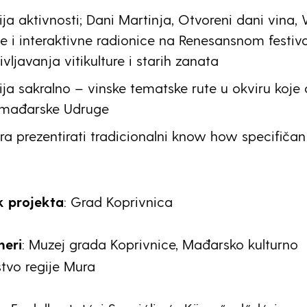
ja aktivnosti; Dani Martinja, Otvoreni dani vina,
žbe i interaktivne radionice na Renesansnom festiv
vljavanja vitikulture i starih zanata
ja sakralno – vinske tematske rute u okviru koje 
i mađarske Udruge
a prezentirati tradicionalni know how specifičan
k projekta
: Grad Koprivnica
neri
: Muzej grada Koprivnice, Mađarsko kulturno
štvo regije Mura