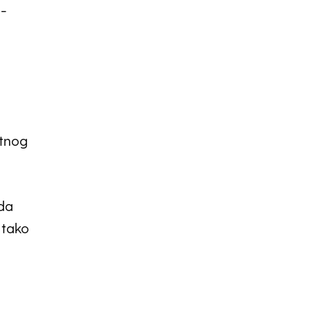
a-
etnog
ada
 tako