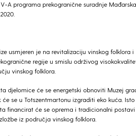
eg V-A programa prekogranične suradnje Mađarsk
-2020.
:
ize usmjeren je na revitalizaciju vinskog folklora i
ekogranične regije u smislu održivog visokokvalit
čju vinskog folklora.
kta djelomice će se energetski obnoviti Muzej gr
k će se u Totszentmartonu izgraditi eko kuća. Isto
ta financirat će se oprema i tradicionalni postavi
zložbe iz područja vinskog folklora.