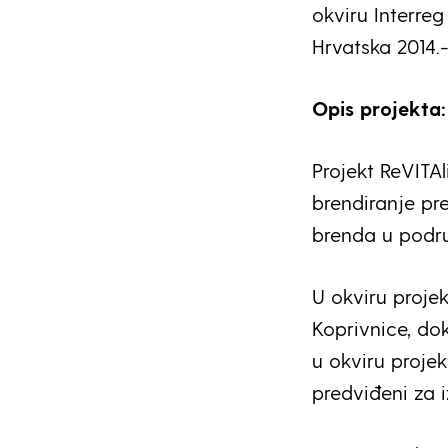
okviru Interr
Hrvatska 2014.
Opis projekta
Projekt ReVITAl
brendiranje pr
brenda u podru
U okviru proje
Koprivnice, do
u okviru projek
predviđeni za i