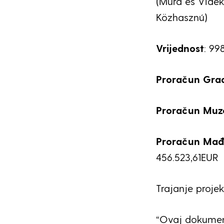
(Mura és Vidék
Közhasznú)
Vrijednost
: 99
Proračun Grad
Proračun Muze
Proračun Mađa
456.523,61EUR
Trajanje projek
“Ovaj dokument