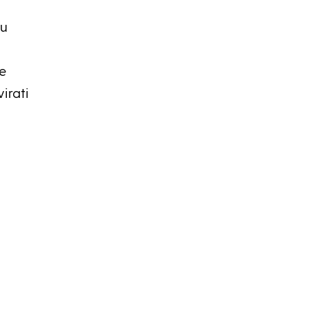
 u
e
irati