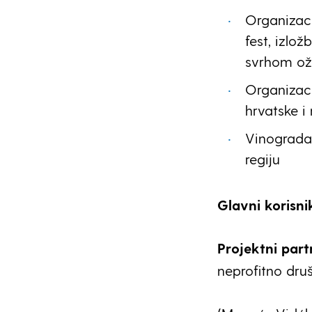
Organizaci
fest, izlo
svrhom oži
Organizaci
hrvatske 
Vinogradar
regiju
Glavni korisni
Projektni part
neprofitno dru