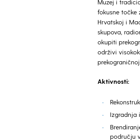
Muzej i tradic
fokusne točke z
Hrvatskoj i Mađ
skupova, radio
okupiti prekog
održivi visokok
prekograničnoj 
Aktivnosti:
Rekonstruk
Izgradnja 
Brendiranj
području v