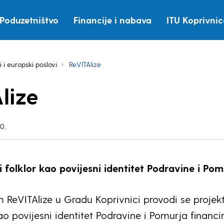
Poduzetništvo
Financije i nabava
ITU Koprivni
i i europski poslovi
ReVITAlize
lize
0.
i folklor kao povijesni identitet Podravine i Pom
ReVITAlize u Gradu Koprivnici provodi se projek
kao povijesni identitet Podravine i Pomurja financi