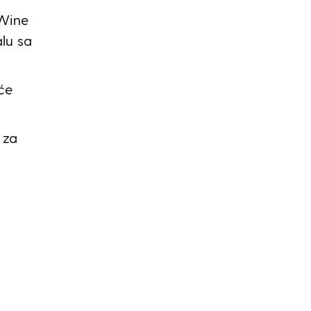
 Wine
alu sa
će
 za