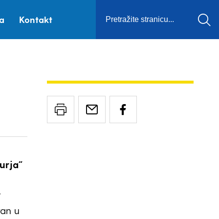
ca
Kontakt
urja˝
t
ran u