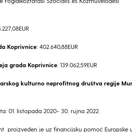
e Foglalkoztatási Szociális és Közművelődési
8.227,08EUR
a Koprivnice
: 402.640,88EUR
ja grada Koprivnice
: 139.062,59EUR
rskog kulturno neprofitnog društva regije Mu
ta: 01. listopada 2020- 30. rujna 2022.
 proizveden je uz financijsku pomoć Europske u