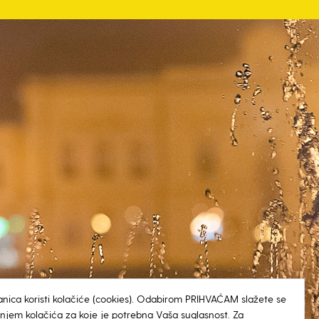
anica koristi kolačiće (cookies). Odabirom PRIHVAĆAM slažete se
tenjem kolačića za koje je potrebna Vaša suglasnost. Za