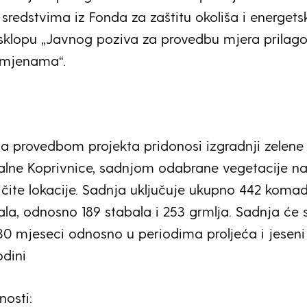
 sredstvima iz Fonda za zaštitu okoliša i energets
 sklopu „Javnog poziva za provedbu mjera prilag
omjenama“.
a provedbom projekta pridonosi izgradnji zelene 
ralne Koprivnice, sadnjom odabrane vegetacije n
ičite lokacije. Sadnja uključuje ukupno 442 koma
ala, odnosno 189 stabala i 253 grmlja. Sadnja će 
 30 mjeseci odnosno u periodima proljeća i jeseni
odini
nosti: