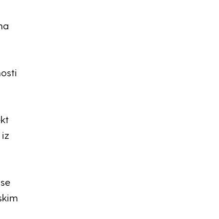
na
osti
kt
iz
 se
jskim