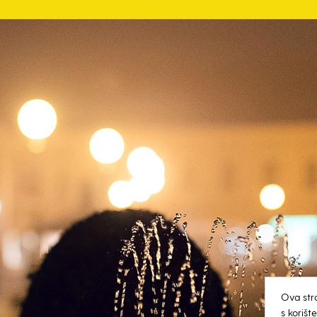
Ova str
s koriš