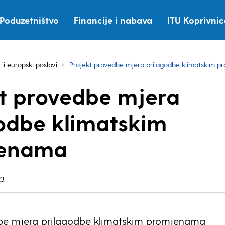
Poduzetništvo
Financije i nabava
ITU Koprivni
i i europski poslovi
Projekt provedbe mjera prilagodbe klimatskim 
t provedbe mjera
odbe klimatskim
enama
3.
dbe mjera prilagodbe klimatskim promjenama