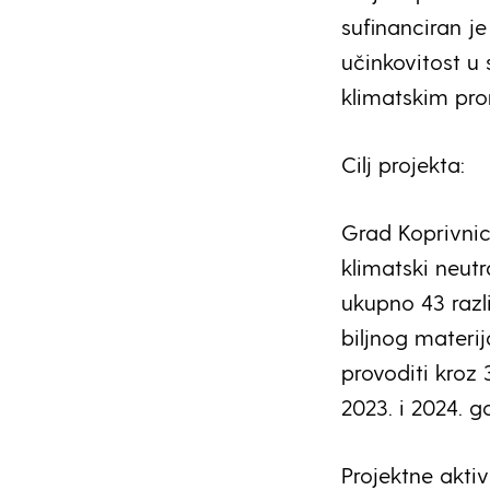
sufinanciran je
učinkovitost u
klimatskim pr
Cilj projekta:
Grad Koprivnic
klimatski neut
ukupno 43 razl
biljnog materij
provoditi kroz
2023. i 2024. g
Projektne aktiv