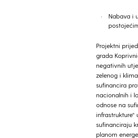
Nabava i u
postojeći
Projektni prij
grada Koprivn
negativnih utj
zelenog i klim
sufinancira p
nacionalnih i l
odnose na sufi
infrastrukture“
sufinanciraju k
planom energet