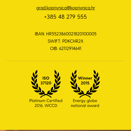
grad.koprivnica@koprivnica.hr
+385 48 279 555
IBAN: HR5523860021820100005
SWIFT: PDKCHR2X
OIB: 62112914641