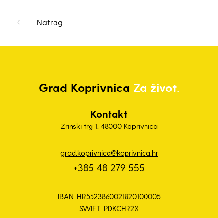
Natrag
Grad
Koprivnica
Za život.
Kontakt
Zrinski trg 1, 48000 Koprivnica
grad.koprivnica@koprivnica.hr
+385 48 279 555
IBAN: HR5523860021820100005
SWIFT: PDKCHR2X