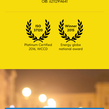
OIB: 62112914641