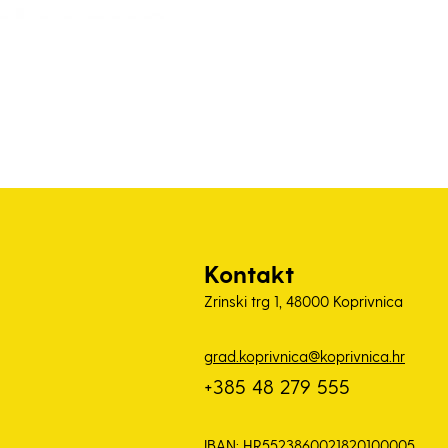
Kontakt
Zrinski trg 1, 48000 Koprivnica
grad.koprivnica@koprivnica.hr
+385 48 279 555
IBAN: HR5523860021820100005