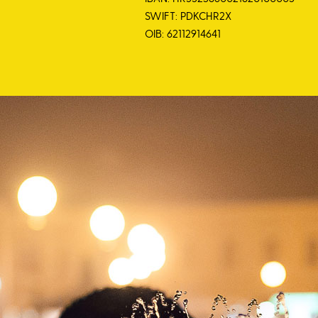
SWIFT: PDKCHR2X
OIB: 62112914641