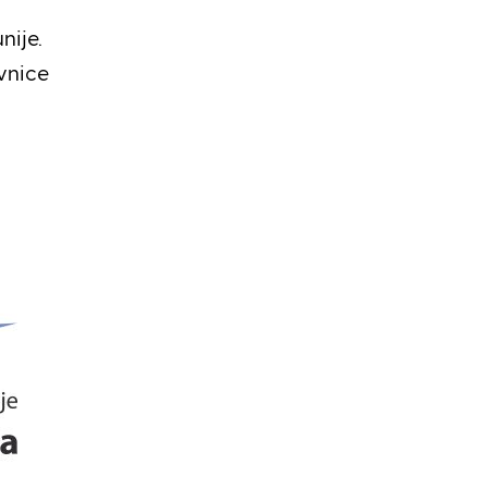
nije.
vnice