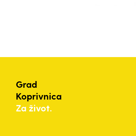
Grad
Koprivnica
Za život.