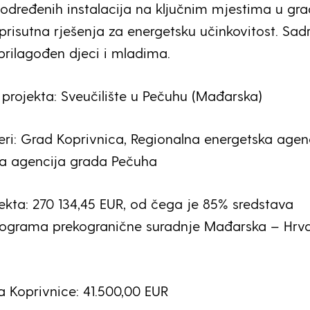
određenih instalacija na ključnim mjestima u gr
u prisutna rješenja za energetsku učinkovitost. Sad
 prilagođen djeci i mladima.
 projekta: Sveučilište u Pečuhu (Mađarska)
neri: Grad Koprivnica, Regionalna energetska agen
na agencija grada Pečuha
jekta: 270 134,45 EUR, od čega je 85% sredstava
Programa prekogranične suradnje Mađarska – Hrv
 Koprivnice: 41.500,00 EUR