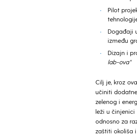
Pilot proj
tehnologij
Događaji u
između gra
Dizajn i p
lab-ova“
Cilj je, kroz ov
učiniti dodatn
zelenog i ener
leži u činjenic
odnosno za raz
zaštiti okoliša