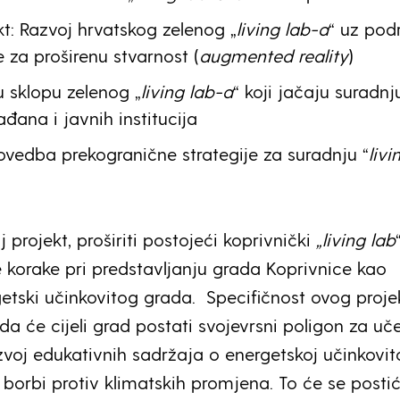
ekt: Razvoj hrvatskog zelenog „
living lab-a
“ uz pod
e za proširenu stvarnost (
augmented reality
)
 sklopu zelenog „
living lab-a
“ koji jačaju suradnj
đana i javnih institucija
rovedba prekogranične strategije za suradnju “
livi
aj projekt, proširiti postojeći koprivnički
„living lab
e korake pri predstavljanju grada Koprivnice kao
getski učinkovitog grada. Specifičnost ovog proje
i da će cijeli grad postati svojevrsni poligon za uč
voj edukativnih sadržaja o energetskoj učinkovito
 i borbi protiv klimatskih promjena. To će se postić