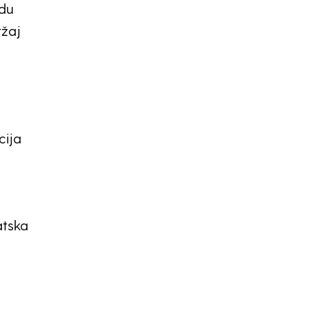
adu
ržaj
cija
atska