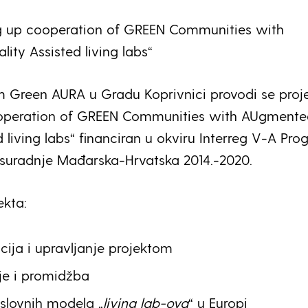
ng up cooperation of GREEN Communities with
ity Assisted living labs“
 Green AURA u Gradu Koprivnici provodi se proj
ooperation of GREEN Communities with AUgmente
d living labs“ financiran u okviru Interreg V-A Pr
suradnje Mađarska-Hrvatska 2014.-2020.
ekta:
cija i upravljanje projektom
je i promidžba
slovnih modela „
living lab-ova
“ u Europi