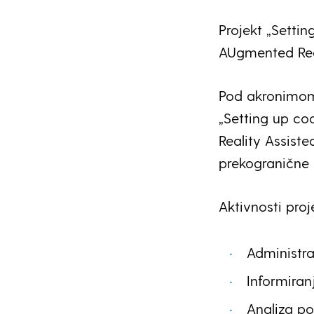
Projekt „Setti
AUgmented Real
Pod akronimom
„Setting up c
Reality Assiste
prekogranične 
Aktivnosti proj
Administra
Informiran
Analiza po