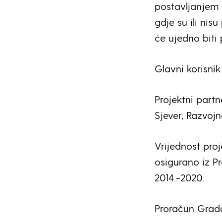
postavljanjem 
gdje su ili nis
će ujedno biti
Glavni korisnik
Projektni part
Sjever, Razvoj
Vrijednost pro
osigurano iz 
2014.-2020.
Proračun Grada