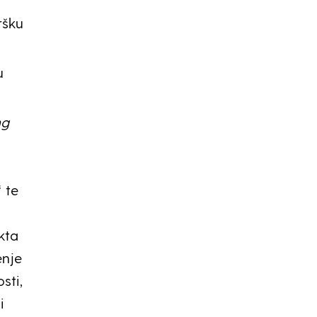
ršku
u
ng
“ te
kta
enje
sti,
i