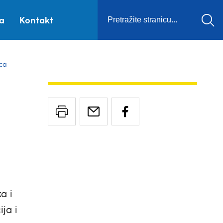
ca
Kontakt
ca
a i
ja i