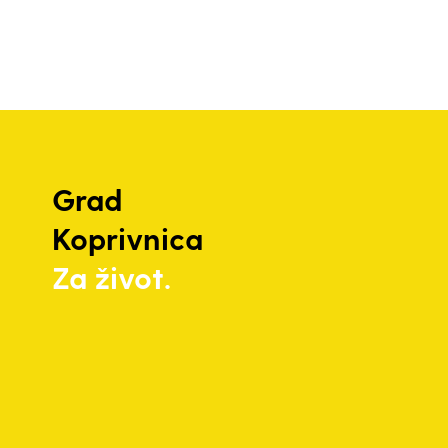
Grad
Koprivnica
Za život.