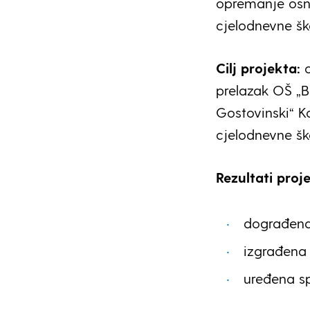
opremanje osn
cjelodnevne ško
Cilj projekta:
prelazak OŠ „
Gostovinski“ K
cjelodnevne šk
Rezultati proj
dograđena 
izgrađena 
uređena sp