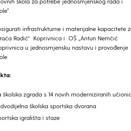
ovnih škola za potrebe jednosmjenskog rada i
le”.
osigurati infrastrukturne i materijalne kapacitete 
Braća Radić“ Koprivnica i OŠ „Antun Nemčić
oprivnica u jednosmjensku nastavu i provođenje
ole
ekta:
školska zgrada s 14 novih moderniziranih učioni
dvodijelna školska sportska dvorana
ortska igrališta i staze