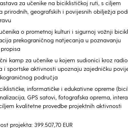
stava za učenike na biciklističkoj ruti, s ciljem
ja prirodnih, geografskih i povijesnih obilježja po
Dravu
učenika o prometnoj kulturi i sigurnoj vožnji bicik
zacija prekograničnog natjecanja u poznavanju
 propisa
čni kamp za učenike u kojem sudionici kroz radio
 i sportske aktivnosti upoznaju zajedničku povije
rekograničnog područja
iklističke, informatičke i edukativne opreme (bicik
gnalizacija, GPS satovi, fotografska oprema, intera
 ciljem kvalitetne provedbe projektnih aktivnosti
ost projekta: 399.507,70 EUR