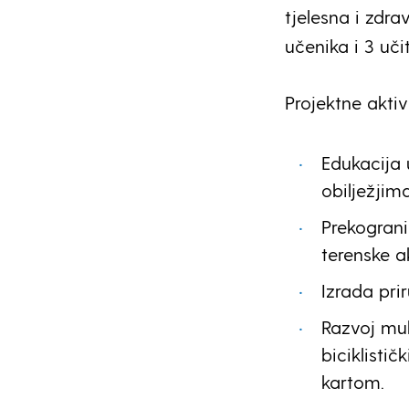
tjelesna i zdra
učenika i 3 učit
Projektne aktiv
Edukacija 
obilježjim
Prekograni
terenske a
Izrada pri
Razvoj mul
biciklistič
kartom.