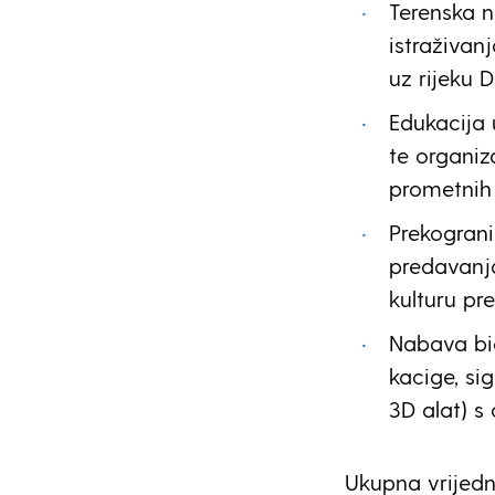
Terenska na
istraživan
uz rijeku 
Edukacija 
te organi
prometnih
Prekograni
predavanja
kulturu p
Nabava bic
kacige, si
3D alat) s
Ukupna vrijedn