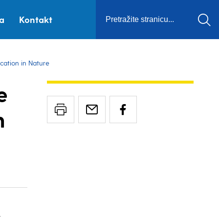
ca
Kontakt
cation in Nature
e
n
-