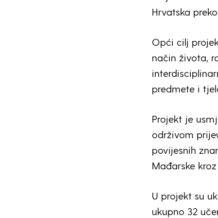
Hrvatska prek
Opći cilj proje
način života, r
interdisciplina
predmete i tje
Projekt je usmj
održivom prijev
povijesnih zna
Mađarske kroz 
U projekt su u
ukupno 32 učenik