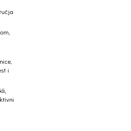
dručja
lom,
nice,
st i
li,
ktivni