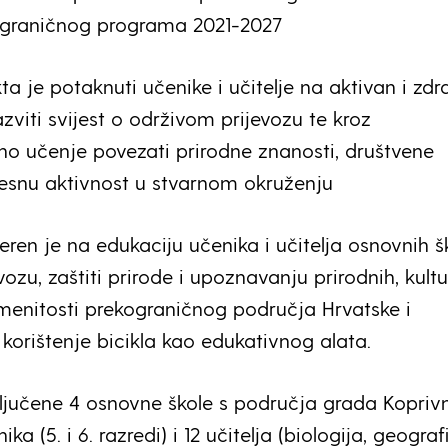
ograničnog programa 2021-2027
kta je potaknuti učenike i učitelje na aktivan i zdr
azviti svijest o održivom prijevozu te kroz
rno učenje povezati prirodne znanosti, društvene
lesnu aktivnost u stvarnom okruženju
eren je na edukaciju učenika i učitelja osnovnih š
ozu, zaštiti prirode i upoznavanju prirodnih, kultu
menitosti prekograničnog područja Hrvatske i
korištenje bicikla kao edukativnog alata.
ključene 4 osnovne škole s područja grada Koprivn
a (5. i 6. razredi) i 12 učitelja (biologija, geografi