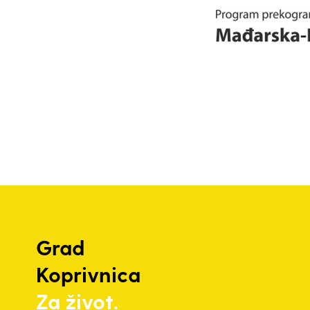
Grad
Koprivnica
Za život.