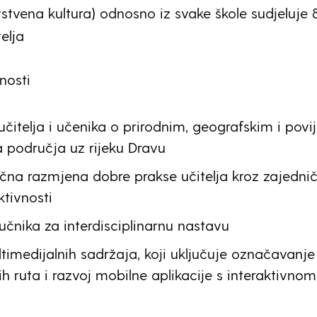
vstvena kultura) odnosno iz svake škole sudjeluje 
elja
nosti
učitelja i učenika o prirodnim, geografskim i povi
a područja uz rijeku Dravu
čna razmjena dobre prakse učitelja kroz zajedni
ktivnosti
ručnika za interdisciplinarnu nastavu
timedijalnih sadržaja, koji uključuje označavanje
kih ruta i razvoj mobilne aplikacije s interaktivnom