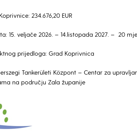
oprivnice: 234.676,20 EUR
ta: 15. veljače 2026. – 14.listopada 2027. – 20 mj
jektnog prijedloga: Grad Koprivnica
gerszegi Tankerületi Központ – Centar za upravlja
ama na području Zala županije