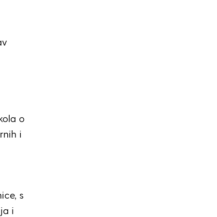
av
kola o
rnih i
ice, s
ja i