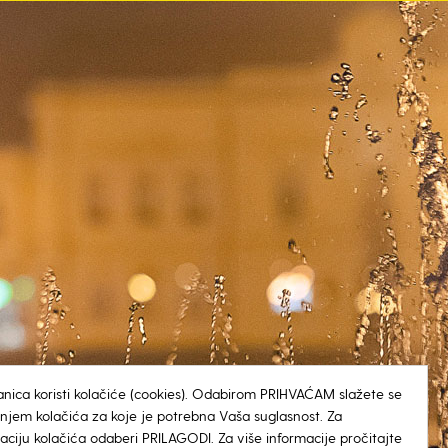
anica koristi kolačiće (cookies). Odabirom PRIHVAĆAM slažete se
tenjem kolačića za koje je potrebna Vaša suglasnost. Za
aciju kolačića odaberi PRILAGODI. Za više informacije pročitajte