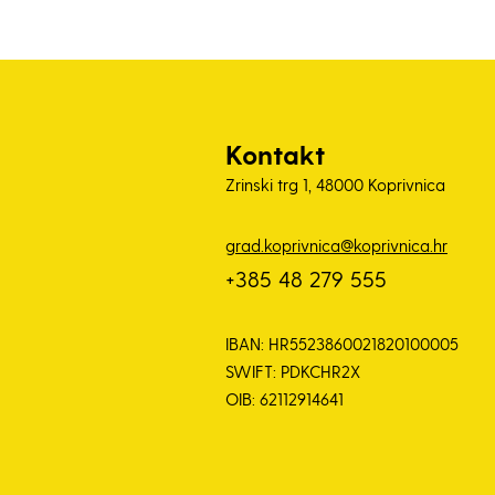
Kontakt
Zrinski trg 1, 48000 Koprivnica
grad.koprivnica@koprivnica.hr
+385 48 279 555
IBAN: HR5523860021820100005
SWIFT: PDKCHR2X
OIB: 62112914641