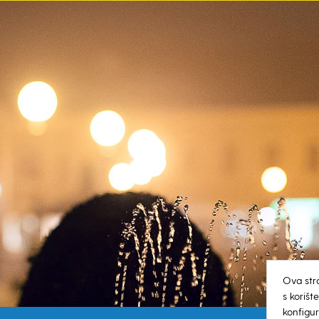
Ova str
s koriš
konfigur