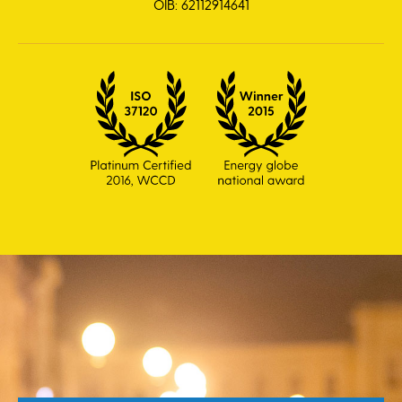
OIB: 62112914641