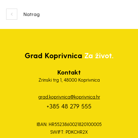
Natrag
Grad
Koprivnica
Za život.
Kontakt
Zrinski trg 1, 48000 Koprivnica
grad.koprivnica@koprivnica.hr
+385 48 279 555
IBAN: HR5523860021820100005
SWIFT: PDKCHR2X