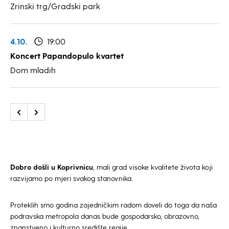
Zrinski trg/Gradski park
4.10.
19:00
Koncert Papandopulo kvartet
Dom mladih
Dobro došli u Koprivnicu
, mali grad visoke kvalitete života koji
razvijamo po mjeri svakog stanovnika.
Proteklih smo godina zajedničkim radom doveli do toga da naša
podravska metropola danas bude gospodarsko, obrazovno,
znanstveno i kulturno središte regije.