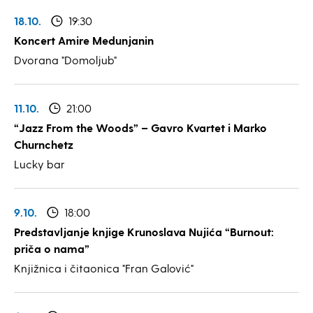
18.10.
19:30
Koncert Amire Medunjanin
Dvorana "Domoljub"
11.10.
21:00
“Jazz From the Woods” – Gavro Kvartet i Marko
Churnchetz
Lucky bar
9.10.
18:00
Predstavljanje knjige Krunoslava Nujića “Burnout:
priča o nama”
Knjižnica i čitaonica "Fran Galović"