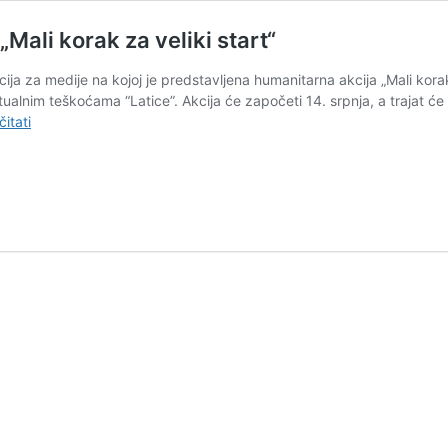
Mali korak za veliki start“
ja za medije na kojoj je predstavljena humanitarna akcija „Mali korak z
nim teškoćama “Latice”. Akcija će započeti 14. srpnja, a trajat će go
“Latice”
čitati
predstavile
humanitarnu
akciju
„Mali
korak
za
veliki
start“