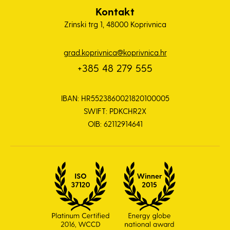
Kontakt
Zrinski trg 1, 48000 Koprivnica
grad.koprivnica@koprivnica.hr
+385 48 279 555
IBAN: HR5523860021820100005
SWIFT: PDKCHR2X
OIB: 62112914641