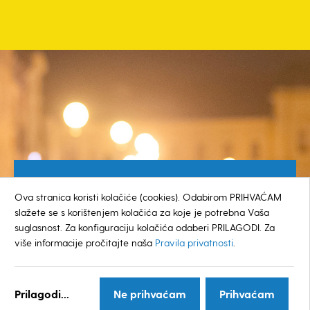
Besplatan broj za građane
Ova stranica koristi kolačiće (cookies). Odabirom PRIHVAĆAM
0800 385 048
slažete se s korištenjem kolačića za koje je potrebna Vaša
suglasnost. Za konfiguraciju kolačića odaberi PRILAGODI. Za
više informacije pročitajte naša
Pravila privatnosti
.
© GRAD KOPRIVNICA
Prilagodi...
Ne prihvaćam
Prihvaćam