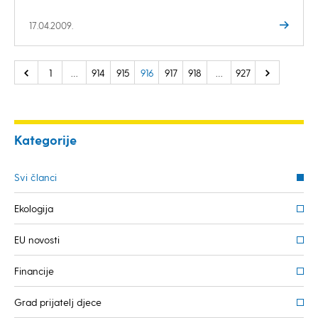
17.04.2009.
1
…
914
915
916
917
918
…
927
Kategorije
Svi članci
Ekologija
EU novosti
Financije
Grad prijatelj djece