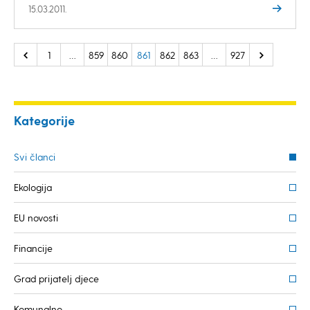
15.03.2011.
1
…
859
860
861
862
863
…
927
Kategorije
Svi članci
Ekologija
EU novosti
Financije
Grad prijatelj djece
Komunalno