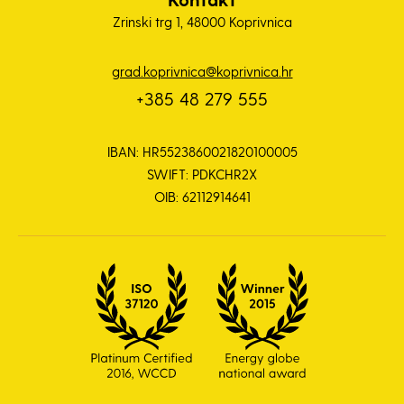
Zrinski trg 1, 48000 Koprivnica
grad.koprivnica@koprivnica.hr
+385 48 279 555
IBAN: HR5523860021820100005
SWIFT: PDKCHR2X
OIB: 62112914641