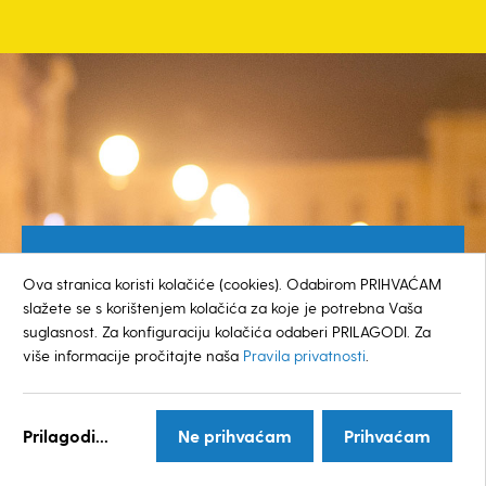
Besplatan broj za građane
Ova stranica koristi kolačiće (cookies). Odabirom PRIHVAĆAM
0800 385 048
slažete se s korištenjem kolačića za koje je potrebna Vaša
suglasnost. Za konfiguraciju kolačića odaberi PRILAGODI. Za
više informacije pročitajte naša
Pravila privatnosti
.
© GRAD KOPRIVNICA
Prilagodi...
Ne prihvaćam
Prihvaćam