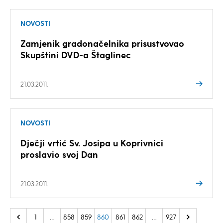
NOVOSTI
Zamjenik gradonačelnika prisustvovao
Skupštini DVD-a Štaglinec
21.03.2011.
NOVOSTI
Dječji vrtić Sv. Josipa u Koprivnici
proslavio svoj Dan
21.03.2011.
1
…
858
859
860
861
862
…
927