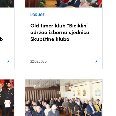
UDRUGE
Old timer klub “Biciklin”
održao izbornu sjednicu
ub
Skupštine kluba
22.02.2020.