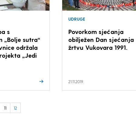
UDRUGE
ba s
Povorkom sjećanja
m „Bolje sutra“
obilježen Dan sjećanja
vnice održala
žrtvu Vukovara 1991.
rojekta „Jedi
21.11.2019.
11
12