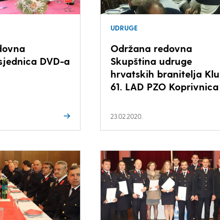
UDRUGE
dovna
Održana redovna
 sjednica DVD-a
Skupština udruge
hrvatskih branitelja Kl
61. LAD PZO Koprivnica
23.02.2020.