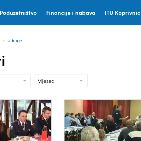
Poduzetništvo
Financije i nabava
ITU Koprivni
Udruge
i
Mjesec