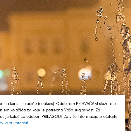
anica koristi kolačiće (cookies). Odabirom PRIHVAĆAM slažete se
tenjem kolačića za koje je potrebna Vaša suglasnost. Za
aciju kolačića odaberi PRILAGODI. Za više informacije pročitajte
avila privatnosti
.