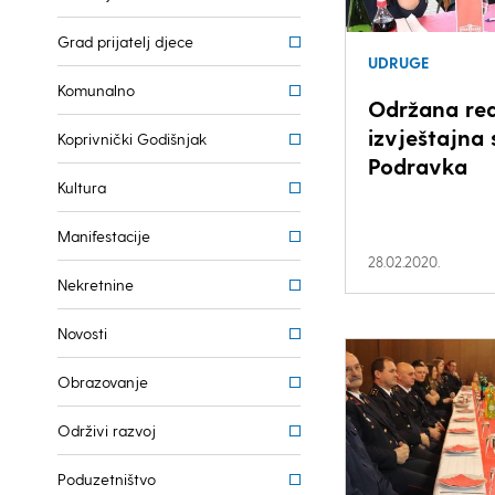
Grad prijatelj djece
UDRUGE
Komunalno
Održana re
izvještajna
Koprivnički Godišnjak
Podravka
Kultura
Manifestacije
28.02.2020.
Nekretnine
Novosti
Obrazovanje
Održivi razvoj
Poduzetništvo