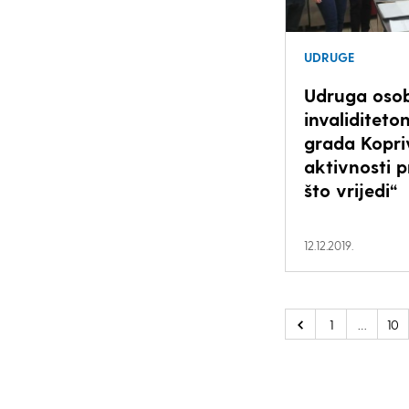
UDRUGE
Udruga oso
invaliditeto
grada Kopri
aktivnosti p
što vrijedi“
12.12.2019.
1
…
10