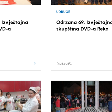
UDRUGE
 Izvještajna
Održana 69. Izvještajn
DVD-a
skupština DVD-a Reka
15.02.2020.