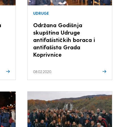
UDRUGE
a
Održana Godišnja
skupština Udruge
antifašističkih boraca i
antifašista Grada
Koprivnice
08.02.2020.