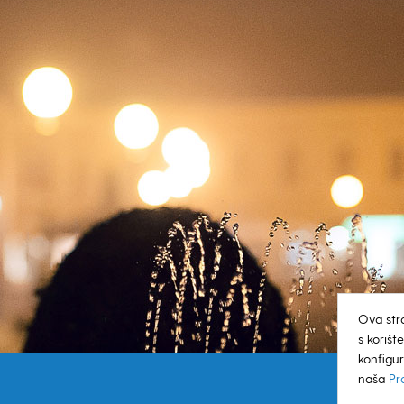
Ova str
s koriš
konfigur
naša
Pr