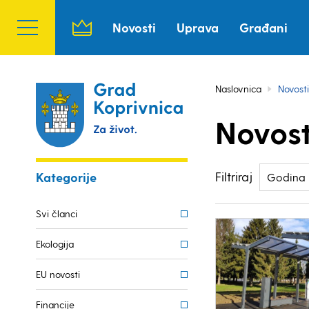
Novosti
Uprava
Građani
Naslovnica
Novosti
Novost
Filtriraj
Kategorije
Godina
Svi članci
Ekologija
EU novosti
Financije