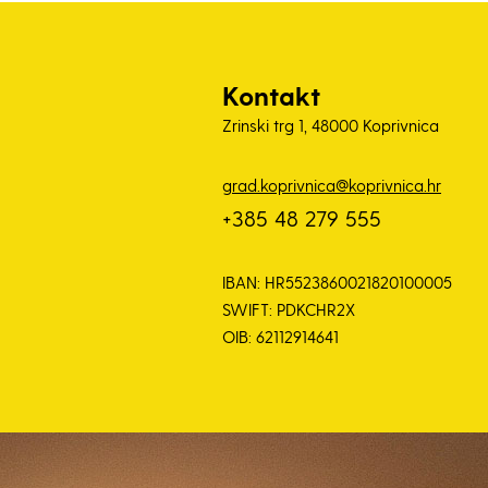
Kontakt
Zrinski trg 1, 48000 Koprivnica
grad.koprivnica@koprivnica.hr
+385 48 279 555
IBAN: HR5523860021820100005
SWIFT: PDKCHR2X
OIB: 62112914641