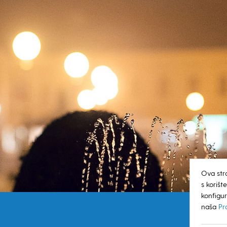
Ova str
s koriš
konfigur
naša
Pr