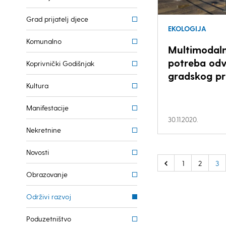
Grad prijatelj djece
EKOLOGIJA
Komunalno
Multimodaln
potreba odv
Koprivnički Godišnjak
gradskog pr
Kultura
Manifestacije
30.11.2020.
Nekretnine
Novosti
1
2
3
Obrazovanje
Održivi razvoj
Poduzetništvo