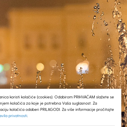
anica koristi kolačiće (cookies). Odabirom PRIHVAĆAM slažete se
tenjem kolačića za koje je potrebna Vaša suglasnost. Za
aciju kolačića odaberi PRILAGODI. Za više informacije pročitajte
avila privatnosti
.