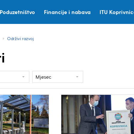
Poduzetništvo
Financije i nabava
ITU Koprivni
Održivi razvoj
i
Mjesec