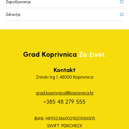
Zapošljavanje
Zdravlje
Grad
Koprivnica
Za život.
Kontakt
Zrinski trg 1, 48000 Koprivnica
grad.koprivnica@koprivnica.hr
+385 48 279 555
IBAN: HR5523860021820100005
SWIFT: PDKCHR2X