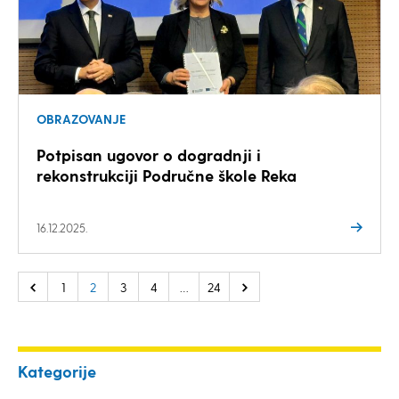
OBRAZOVANJE
Potpisan ugovor o dogradnji i
rekonstrukciji Područne škole Reka
16.12.2025.
1
2
3
4
…
24
Kategorije