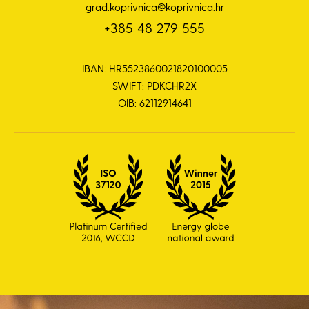
grad.koprivnica@koprivnica.hr
+385 48 279 555
IBAN: HR5523860021820100005
SWIFT: PDKCHR2X
OIB: 62112914641