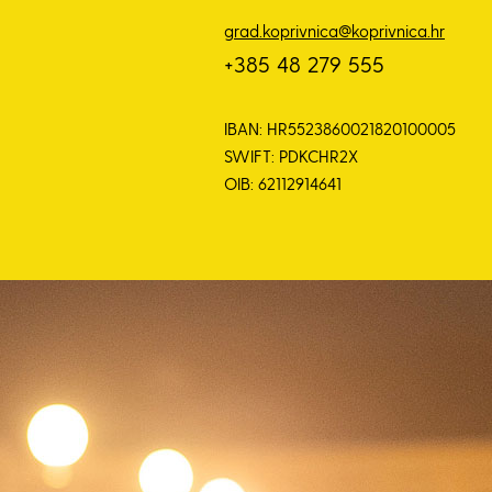
grad.koprivnica@koprivnica.hr
+385 48 279 555
IBAN: HR5523860021820100005
SWIFT: PDKCHR2X
OIB: 62112914641