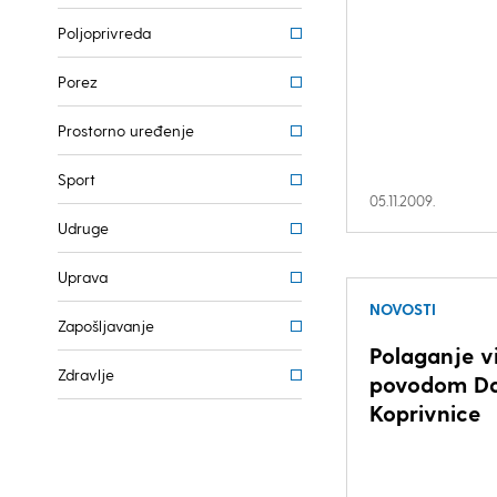
Poljoprivreda
Porez
Prostorno uređenje
Sport
05.11.2009.
Udruge
Uprava
NOVOSTI
Zapošljavanje
Polaganje v
Zdravlje
povodom D
Koprivnice