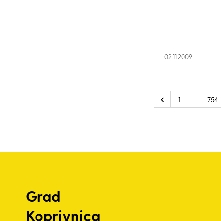
02.11.2009.
1
…
754
Grad
Koprivnica