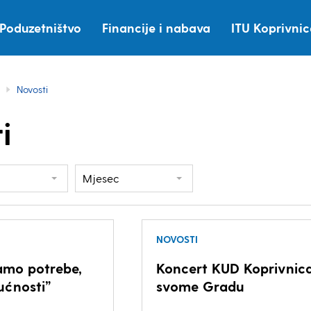
Poduzetništvo
Financije i nabava
ITU Koprivni
Novosti
i
Mjesec
NOVOSTI
amo potrebe,
Koncert KUD Koprivnic
ućnosti”
svome Gradu