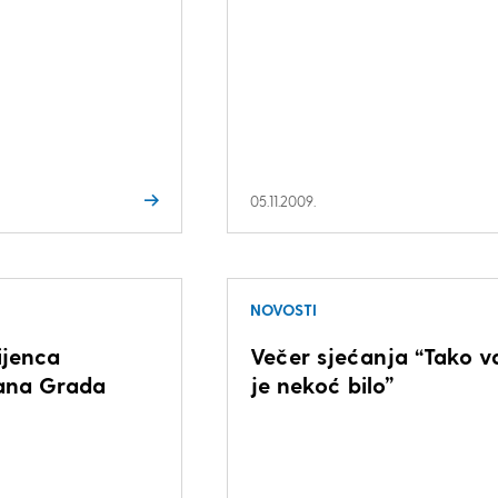
05.11.2009.
NOVOSTI
ijenca
Večer sjećanja “Tako 
ana Grada
je nekoć bilo”