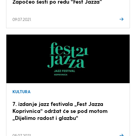
Započeo šesti po redu “Fest Jazza”
09.07.2021.
KULTURA
7. izdanje jazz festivala „Fest Jazza
Koprivnica“ održat će se pod motom
„Dijelimo radost i glazbu“
05.07.2021.