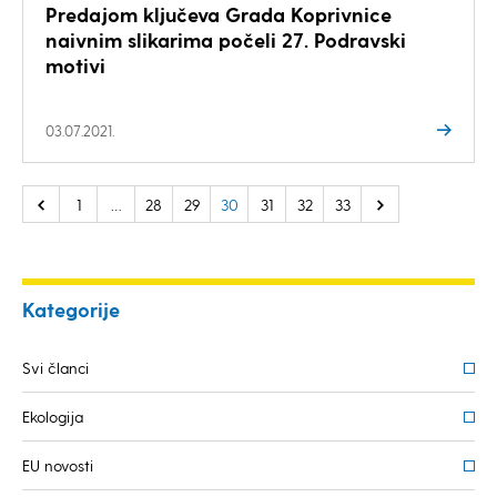
Predajom ključeva Grada Koprivnice
naivnim slikarima počeli 27. Podravski
motivi
03.07.2021.
1
…
28
29
30
31
32
33
Kategorije
Svi članci
Ekologija
EU novosti