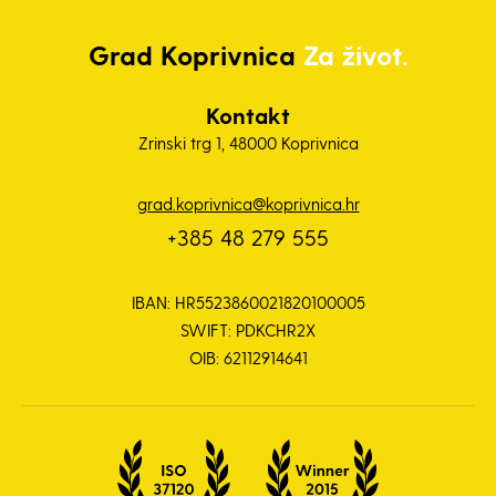
Grad
Koprivnica
Za život.
Kontakt
Zrinski trg 1, 48000 Koprivnica
grad.koprivnica@koprivnica.hr
+385 48 279 555
IBAN: HR5523860021820100005
SWIFT: PDKCHR2X
OIB: 62112914641