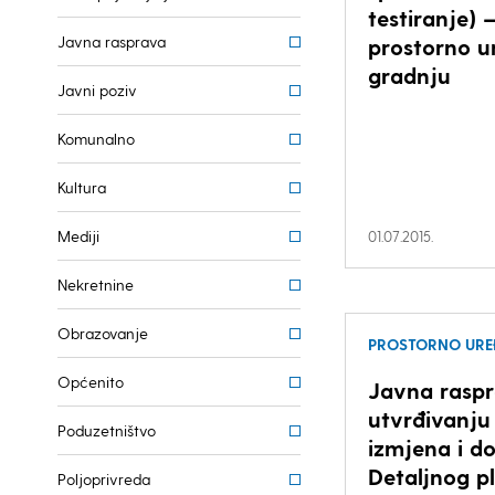
testiranje) 
Javna rasprava
prostorno u
gradnju
Javni poziv
Komunalno
Kultura
Mediji
01.07.2015.
Nekretnine
Obrazovanje
PROSTORNO URE
Općenito
Javna raspr
utvrđivanju 
Poduzetništvo
izmjena i d
Detaljnog p
Poljoprivreda