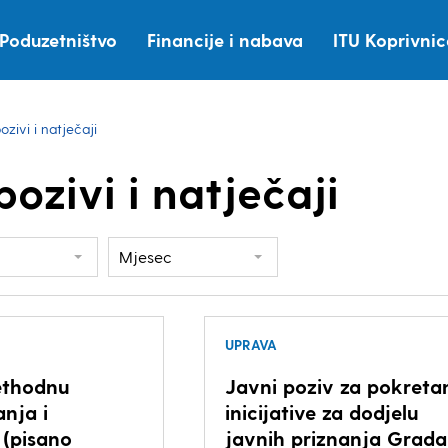
Poduzetništvo
Financije i nabava
ITU Koprivni
ozivi i natječaji
pozivi i natječaji
Mjesec
UPRAVA
ethodnu
Javni poziv za pokreta
anja i
inicijative za dodjelu
 (pisano
javnih priznanja Grada