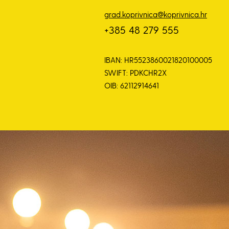
grad.koprivnica@koprivnica.hr
+385 48 279 555
IBAN: HR5523860021820100005
SWIFT: PDKCHR2X
OIB: 62112914641