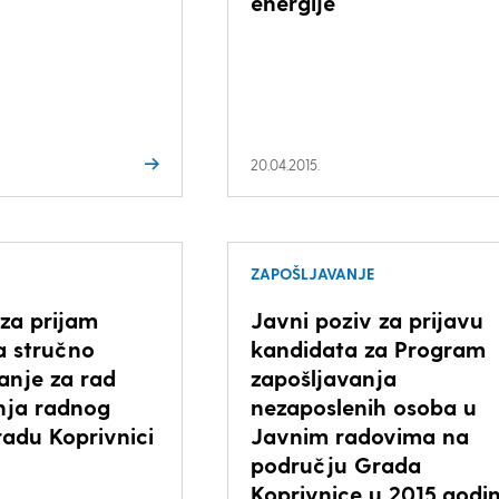
energije
20.04.2015.
ZAPOŠLJAVANJE
 za prijam
Javni poziv za prijavu
a stručno
kandidata za Program
anje za rad
zapošljavanja
nja radnog
nezaposlenih osoba u
adu Koprivnici
Javnim radovima na
području Grada
Koprivnice u 2015.godin