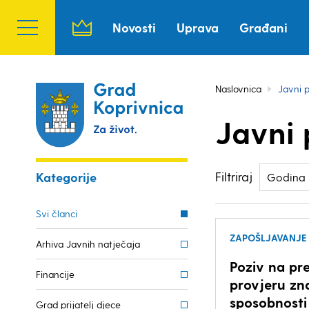
Novosti
Uprava
Građani
Naslovnica
Javni p
Javni 
Filtriraj
Kategorije
Godina
Svi članci
ZAPOŠLJAVANJE
Arhiva Javnih natječaja
Poziv na pr
Financije
provjeru zn
sposobnosti
Grad prijatelj djece