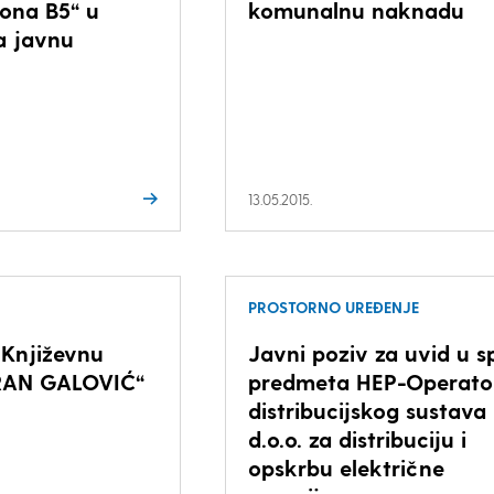
zona B5“ u
komunalnu naknadu
a javnu
13.05.2015.
PROSTORNO UREĐENJE
 Književnu
Javni poziv za uvid u s
RAN GALOVIĆ“
predmeta HEP-Operato
distribucijskog sustava
d.o.o. za distribuciju i
opskrbu električne