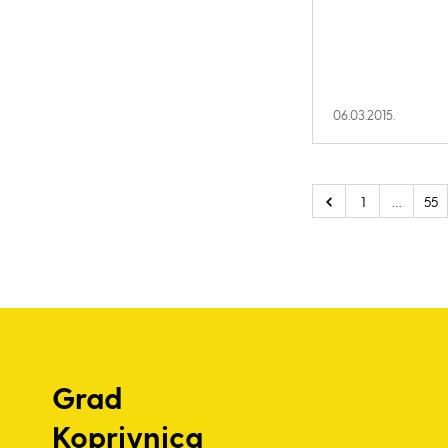
06.03.2015.
1
…
55
Grad
Koprivnica