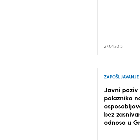
27.04.2015.
ZAPOŠLJAVANJE
Javni poziv
polaznika n
osposobljav
bez zasniva
odnosa u Gr