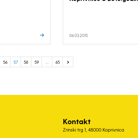
06.03.2015.
56
57
58
59
…
65
Kontakt
Zrinski trg 1, 48000 Koprivnica