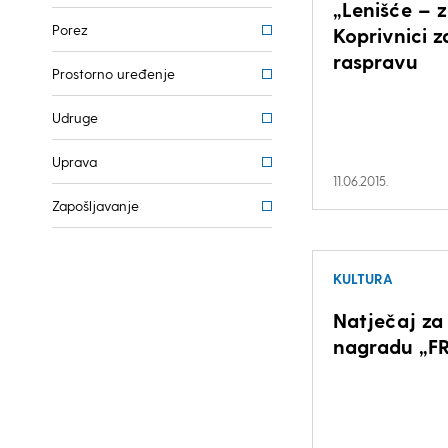
„Lenišće – 
Porez
Koprivnici z
raspravu
Prostorno uređenje
Udruge
Uprava
11.06.2015.
Zapošljavanje
KULTURA
Natječaj za
nagradu „F