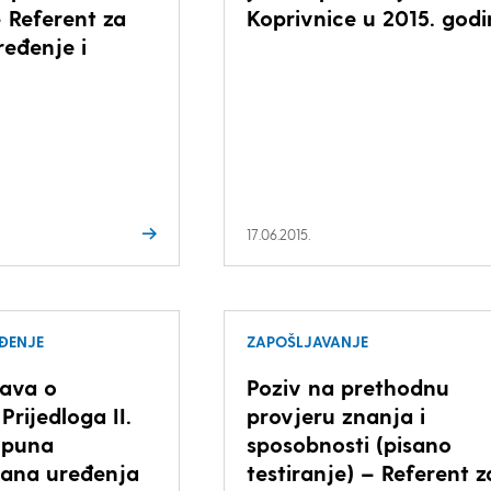
– Referent za
Koprivnice u 2015. godi
ređenje i
17.06.2015.
ĐENJE
ZAPOŠLJAVANJE
ava o
Poziv na prethodnu
Prijedloga II.
provjeru znanja i
opuna
sposobnosti (pisano
lana uređenja
testiranje) – Referent z